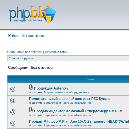
Вход
Регистрация
Сообщения без ответов
|
Активные темы
Список форумов
Сообщения без ответов
Темы
Продукция Asterion
в форуме
Астрономическое оборудование
Положительный фазовый контраст PZO Куплю
в форуме
Барахолка и частные объявления
Продаю Индентор алмазный к твердомеру ПМТ-3М
в форуме
Барахолка и частные объявления
Продам Mitutoyo M Plan Apo 10x/0.28 (дорого) НЕАКТУАЛ
в форуме
Барахолка и частные объявления