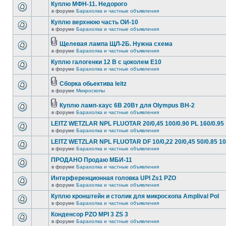
Куплю МФН-11. Недорого
в форуме
Барахолка и частные объявления
Куплю верхнюю часть ОИ-10
в форуме
Барахолка и частные объявления
Щелевая лампа ЩЛ-2Б. Нужна схема
в форуме
Барахолка и частные объявления
Куплю галогенки 12 В с цоколем Е10
в форуме
Барахолка и частные объявления
Сборка обьектива leitz
в форуме
Микроскопы
Куплю ламп-хаус 6В 20Вт для Olympus BH-2
в форуме
Барахолка и частные объявления
LEITZ WETZLAR NPL FLUOTAR 20/0,45 100/0.90 PL 160/0.95
в форуме
Барахолка и частные объявления
LEITZ WETZLAR NPL FLUOTAR DF 10/0,22 20/0,45 50/0.85 10
в форуме
Барахолка и частные объявления
ПРОДАНО Продаю МБИ-11
в форуме
Барахолка и частные объявления
Интерференционная головка UPI Zs1 PZO
в форуме
Барахолка и частные объявления
Куплю кронштейн и столик для микроскопа Amplival Pol
в форуме
Барахолка и частные объявления
Конденсор PZO MPI 3 ZS 3
в форуме
Барахолка и частные объявления