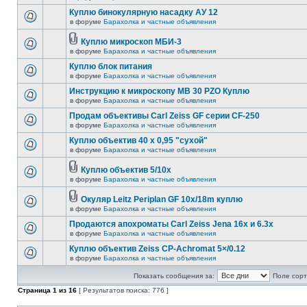
Куплю бинокулярную насадку АУ 12
в форуме
Барахолка и частные объявления
Куплю микроскоп МБИ-3
в форуме
Барахолка и частные объявления
Куплю блок питания
в форуме
Барахолка и частные объявления
Инструкцию к микроскопу MB 30 PZO Куплю
в форуме
Барахолка и частные объявления
Продам объективы Carl Zeiss GF серии CF-250
в форуме
Барахолка и частные объявления
Куплю объектив 40 х 0,95 "сухой"
в форуме
Барахолка и частные объявления
Куплю объектив 5/10х
в форуме
Барахолка и частные объявления
Окуляр Leitz Periplan GF 10x/18m куплю
в форуме
Барахолка и частные объявления
Продаются апохроматы Carl Zeiss Jena 16x и 6.3x
в форуме
Барахолка и частные объявления
Куплю объектив Zeiss CP-Achromat 5×/0.12
в форуме
Барахолка и частные объявления
Показать сообщения за:
Поле сорт
Страница
1
из
16
[ Результатов поиска: 776 ]