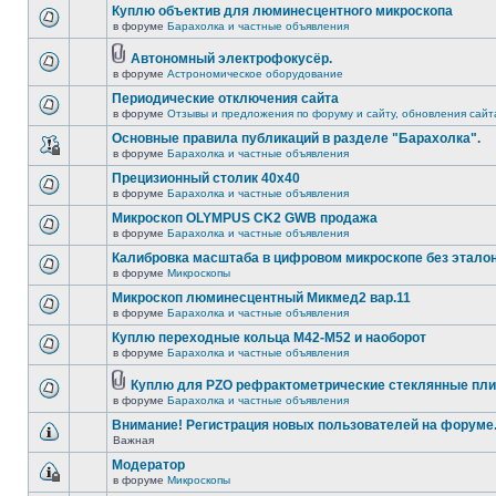
Куплю объектив для люминесцентного микроскопа
в форуме
Барахолка и частные объявления
Автономный электрофокусёр.
в форуме
Астрономическое оборудование
Периодические отключения сайта
в форуме
Отзывы и предложения по форуму и сайту, обновления сайт
Основные правила публикаций в разделе "Барахолка".
в форуме
Барахолка и частные объявления
Прецизионный столик 40х40
в форуме
Барахолка и частные объявления
Микроскоп OLYMPUS CK2 GWB продажа
в форуме
Барахолка и частные объявления
Калибровка масштаба в цифровом микроскопе без этало
в форуме
Микроскопы
Микроскоп люминесцентный Микмед2 вар.11
в форуме
Барахолка и частные объявления
Куплю переходные кольца М42-М52 и наоборот
в форуме
Барахолка и частные объявления
Куплю для PZO рефрактометрические стеклянные пли
в форуме
Барахолка и частные объявления
Внимание! Регистрация новых пользователей на форуме
Важная
Модератор
в форуме
Микроскопы