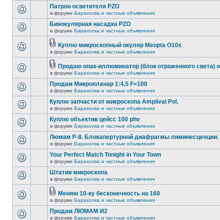
Патрон осветителя PZO
в форуме
Барахолка и частные объявления
Бинокулярная насадка PZO
в форуме
Барахолка и частные объявления
Куплю микроскопный окуляр Meopta O10x
в форуме
Барахолка и частные объявления
Продаю опак-иллюминатор (блок отраженного света) 
в форуме
Барахолка и частные объявления
Продам Микропланар 1:4,5 F=100
в форуме
Барахолка и частные объявления
Куплю запчасти от микроскопа Amplival Pol.
в форуме
Барахолка и частные объявления
Куплю объектив цейсс 100 phv
в форуме
Барахолка и частные объявления
Люмам Р-8. Блокапертурной диафрагмы лиминесценции.
в форуме
Барахолка и частные объявления
Your Perfect Match Tonight in Your Town
в форуме
Барахолка и частные объявления
Штатив микроскопа
в форуме
Барахолка и частные объявления
Меняю 10-ку бесконечность на 160
в форуме
Барахолка и частные объявления
Продам ЛЮМАМ И2
в форуме
Барахолка и частные объявления