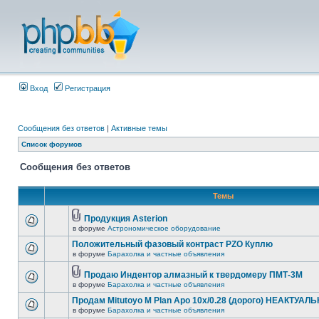
Вход
Регистрация
Сообщения без ответов
|
Активные темы
Список форумов
Сообщения без ответов
Темы
Продукция Asterion
в форуме
Астрономическое оборудование
Положительный фазовый контраст PZO Куплю
в форуме
Барахолка и частные объявления
Продаю Индентор алмазный к твердомеру ПМТ-3М
в форуме
Барахолка и частные объявления
Продам Mitutoyo M Plan Apo 10x/0.28 (дорого) НЕАКТУАЛ
в форуме
Барахолка и частные объявления