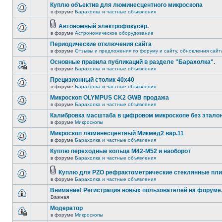
Куплю объектив для люминесцентного микроскопа
в форуме
Барахолка и частные объявления
Автономный электрофокусёр.
в форуме
Астрономическое оборудование
Периодические отключения сайта
в форуме
Отзывы и предложения по форуму и сайту, обновления сайт
Основные правила публикаций в разделе "Барахолка".
в форуме
Барахолка и частные объявления
Прецизионный столик 40х40
в форуме
Барахолка и частные объявления
Микроскоп OLYMPUS CK2 GWB продажа
в форуме
Барахолка и частные объявления
Калибровка масштаба в цифровом микроскопе без этало
в форуме
Микроскопы
Микроскоп люминесцентный Микмед2 вар.11
в форуме
Барахолка и частные объявления
Куплю переходные кольца М42-М52 и наоборот
в форуме
Барахолка и частные объявления
Куплю для PZO рефрактометрические стеклянные пли
в форуме
Барахолка и частные объявления
Внимание! Регистрация новых пользователей на форуме
Важная
Модератор
в форуме
Микроскопы