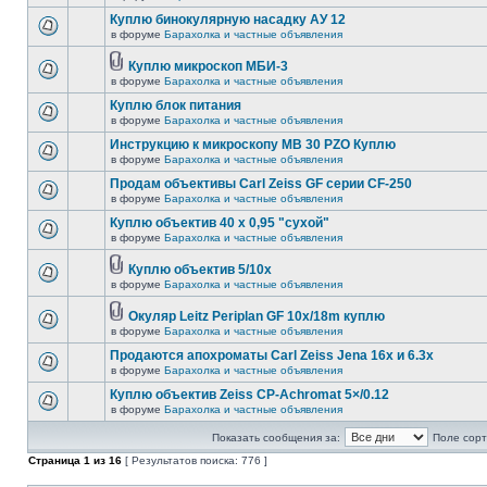
Куплю бинокулярную насадку АУ 12
в форуме
Барахолка и частные объявления
Куплю микроскоп МБИ-3
в форуме
Барахолка и частные объявления
Куплю блок питания
в форуме
Барахолка и частные объявления
Инструкцию к микроскопу MB 30 PZO Куплю
в форуме
Барахолка и частные объявления
Продам объективы Carl Zeiss GF серии CF-250
в форуме
Барахолка и частные объявления
Куплю объектив 40 х 0,95 "сухой"
в форуме
Барахолка и частные объявления
Куплю объектив 5/10х
в форуме
Барахолка и частные объявления
Окуляр Leitz Periplan GF 10x/18m куплю
в форуме
Барахолка и частные объявления
Продаются апохроматы Carl Zeiss Jena 16x и 6.3x
в форуме
Барахолка и частные объявления
Куплю объектив Zeiss CP-Achromat 5×/0.12
в форуме
Барахолка и частные объявления
Показать сообщения за:
Поле сорт
Страница
1
из
16
[ Результатов поиска: 776 ]