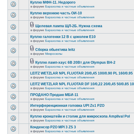
Куплю МФН-11. Недорого
в форуме
Барахолка и частные объявления
Куплю верхнюю часть ОИ-10
в форуме
Барахолка и частные объявления
Щелевая лампа ЩЛ-2Б. Нужна схема
в форуме
Барахолка и частные объявления
Куплю галогенки 12 В с цоколем Е10
в форуме
Барахолка и частные объявления
Сборка обьектива leitz
в форуме
Микроскопы
Куплю ламп-хаус 6В 20Вт для Olympus BH-2
в форуме
Барахолка и частные объявления
LEITZ WETZLAR NPL FLUOTAR 20/0,45 100/0.90 PL 160/0.95
в форуме
Барахолка и частные объявления
LEITZ WETZLAR NPL FLUOTAR DF 10/0,22 20/0,45 50/0.85 10
в форуме
Барахолка и частные объявления
ПРОДАНО Продаю МБИ-11
в форуме
Барахолка и частные объявления
Интерференционная головка UPI Zs1 PZO
в форуме
Барахолка и частные объявления
Куплю кронштейн и столик для микроскопа Amplival Pol
в форуме
Барахолка и частные объявления
Конденсор PZO MPI 3 ZS 3
в форуме
Барахолка и частные объявления