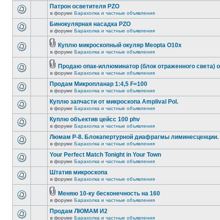
Патрон осветителя PZO
в форуме
Барахолка и частные объявления
Бинокулярная насадка PZO
в форуме
Барахолка и частные объявления
Куплю микроскопный окуляр Meopta O10x
в форуме
Барахолка и частные объявления
Продаю опак-иллюминатор (блок отраженного света) 
в форуме
Барахолка и частные объявления
Продам Микропланар 1:4,5 F=100
в форуме
Барахолка и частные объявления
Куплю запчасти от микроскопа Amplival Pol.
в форуме
Барахолка и частные объявления
Куплю объектив цейсс 100 phv
в форуме
Барахолка и частные объявления
Люмам Р-8. Блокапертурной диафрагмы лиминесценции.
в форуме
Барахолка и частные объявления
Your Perfect Match Tonight in Your Town
в форуме
Барахолка и частные объявления
Штатив микроскопа
в форуме
Барахолка и частные объявления
Меняю 10-ку бесконечность на 160
в форуме
Барахолка и частные объявления
Продам ЛЮМАМ И2
в форуме
Барахолка и частные объявления