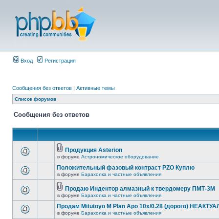
Вход
Регистрация
Сообщения без ответов
|
Активные темы
Список форумов
Сообщения без ответов
Продукция Asterion
в форуме
Астрономическое оборудование
Положительный фазовый контраст PZO Куплю
в форуме
Барахолка и частные объявления
Продаю Индентор алмазный к твердомеру ПМТ-3М
в форуме
Барахолка и частные объявления
Продам Mitutoyo M Plan Apo 10x/0.28 (дорого) НЕАКТУ
в форуме
Барахолка и частные объявления