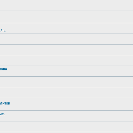
айта
.
лона
литки
ме.