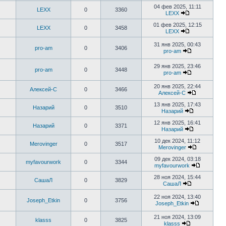
04 фев 2025, 11:11
LEXX
0
3360
LEXX
01 фев 2025, 12:15
LEXX
0
3458
LEXX
31 янв 2025, 00:43
pro-am
0
3406
pro-am
29 янв 2025, 23:46
pro-am
0
3448
pro-am
20 янв 2025, 22:44
Алексей-С
0
3466
Алексей-С
13 янв 2025, 17:43
Назарий
0
3510
Назарий
12 янв 2025, 16:41
Назарий
0
3371
Назарий
10 дек 2024, 11:12
Merovinger
0
3517
Merovinger
09 дек 2024, 03:18
myfavourwork
0
3344
myfavourwork
28 ноя 2024, 15:44
СашаЛ
0
3829
СашаЛ
22 ноя 2024, 13:40
Joseph_Etkin
0
3756
Joseph_Etkin
21 ноя 2024, 13:09
klasss
0
3825
klasss