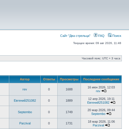
Сайт "Два стрельца"
FAQ
Поиск
Текущее время: 09 авг 2026, 11:48
Часовой пояс: UTC + 3 часа
Автор
Ответы
Просмотры
Последнее сообщение
16 июн 2026, 12:03
rev
0
1688
rev
12 апр 2026, 19:11
Евгений251082
0
1889
Евгений251082
20 мар 2026, 09:44
Septembo
0
1749
Septembo
18 мар 2026, 11:06
Parzival
0
1731
Parzival