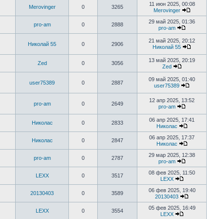
11 июн 2025, 00:08
Merovinger
0
3265
Merovinger
29 май 2025, 01:36
pro-am
0
2888
pro-am
21 май 2025, 20:12
Николай 55
0
2906
Николай 55
13 май 2025, 20:19
Zed
0
3056
Zed
09 май 2025, 01:40
user75389
0
2887
user75389
12 апр 2025, 13:52
pro-am
0
2649
pro-am
06 апр 2025, 17:41
Николас
0
2833
Николас
06 апр 2025, 17:37
Николас
0
2847
Николас
29 мар 2025, 12:38
pro-am
0
2787
pro-am
08 фев 2025, 11:50
LEXX
0
3517
LEXX
06 фев 2025, 19:40
20130403
0
3589
20130403
05 фев 2025, 16:49
LEXX
0
3554
LEXX