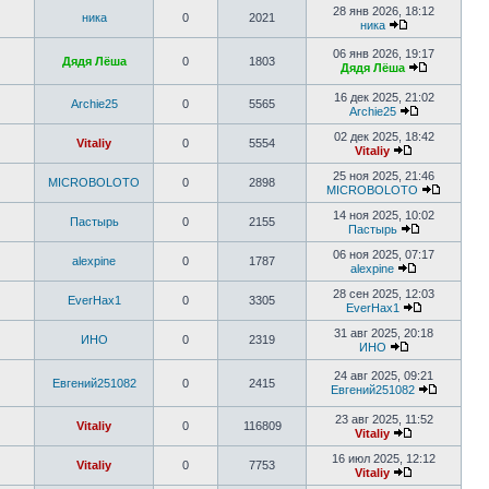
28 янв 2026, 18:12
ника
0
2021
ника
06 янв 2026, 19:17
Дядя Лёша
0
1803
Дядя Лёша
16 дек 2025, 21:02
Archie25
0
5565
Archie25
02 дек 2025, 18:42
Vitaliy
0
5554
Vitaliy
25 ноя 2025, 21:46
MICROBOLOTO
0
2898
MICROBOLOTO
14 ноя 2025, 10:02
Пастырь
0
2155
Пастырь
06 ноя 2025, 07:17
alexpine
0
1787
alexpine
28 сен 2025, 12:03
EverHax1
0
3305
EverHax1
31 авг 2025, 20:18
ИНО
0
2319
ИНО
24 авг 2025, 09:21
Евгений251082
0
2415
Евгений251082
23 авг 2025, 11:52
Vitaliy
0
116809
Vitaliy
16 июл 2025, 12:12
Vitaliy
0
7753
Vitaliy