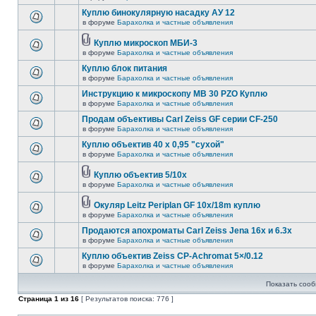
Куплю бинокулярную насадку АУ 12
в форуме
Барахолка и частные объявления
Куплю микроскоп МБИ-3
в форуме
Барахолка и частные объявления
Куплю блок питания
в форуме
Барахолка и частные объявления
Инструкцию к микроскопу MB 30 PZO Куплю
в форуме
Барахолка и частные объявления
Продам объективы Carl Zeiss GF серии CF-250
в форуме
Барахолка и частные объявления
Куплю объектив 40 х 0,95 "сухой"
в форуме
Барахолка и частные объявления
Куплю объектив 5/10х
в форуме
Барахолка и частные объявления
Окуляр Leitz Periplan GF 10x/18m куплю
в форуме
Барахолка и частные объявления
Продаются апохроматы Carl Zeiss Jena 16x и 6.3x
в форуме
Барахолка и частные объявления
Куплю объектив Zeiss CP-Achromat 5×/0.12
в форуме
Барахолка и частные объявления
Показать сооб
Страница
1
из
16
[ Результатов поиска: 776 ]