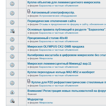
Куплю объектив для люминесцентного микроскопа
в форуме
Барахолка и частные объявления
Автономный электрофокусёр.
в форуме
Астрономическое оборудование
Периодические отключения сайта
в форуме
Отзывы и предложения по форуму и сайту, обновления с
Основные правила публикаций в разделе "Барахолка"
в форуме
Барахолка и частные объявления
Прецизионный столик 40х40
в форуме
Барахолка и частные объявления
Микроскоп OLYMPUS CK2 GWB продажа
в форуме
Барахолка и частные объявления
Калибровка масштаба в цифровом микроскопе без эта
в форуме
Микроскопы
Микроскоп люминесцентный Микмед2 вар.11
в форуме
Барахолка и частные объявления
Куплю переходные кольца М42-М52 и наоборот
в форуме
Барахолка и частные объявления
Куплю для PZO рефрактометрические стеклянные п
в форуме
Барахолка и частные объявления
Внимание! Регистрация новых пользователей на фору
Важная
Модератор
в форуме
Микроскопы