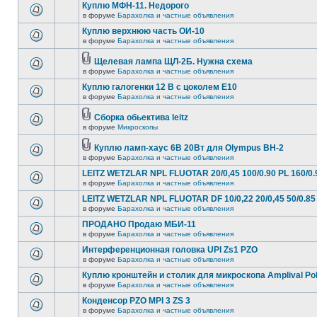
Куплю МФН-11. Недорого
в форуме
Барахолка и частные объявления
Куплю верхнюю часть ОИ-10
в форуме
Барахолка и частные объявления
Щелевая лампа ЩЛ-2Б. Нужна схема
в форуме
Барахолка и частные объявления
Куплю галогенки 12 В с цоколем Е10
в форуме
Барахолка и частные объявления
Сборка обьектива leitz
в форуме
Микроскопы
Куплю ламп-хаус 6В 20Вт для Olympus BH-2
в форуме
Барахолка и частные объявления
LEITZ WETZLAR NPL FLUOTAR 20/0,45 100/0.90 PL 160/0.
в форуме
Барахолка и частные объявления
LEITZ WETZLAR NPL FLUOTAR DF 10/0,22 20/0,45 50/0.85 
в форуме
Барахолка и частные объявления
ПРОДАНО Продаю МБИ-11
в форуме
Барахолка и частные объявления
Интерференционная головка UPI Zs1 PZO
в форуме
Барахолка и частные объявления
Куплю кронштейн и столик для микроскопа Amplival Po
в форуме
Барахолка и частные объявления
Конденсор PZO MPI 3 ZS 3
в форуме
Барахолка и частные объявления