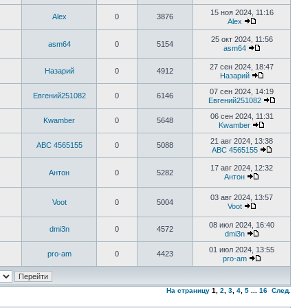
15 ноя 2024, 11:16
Alex
0
3876
Alex
25 окт 2024, 11:56
asm64
0
5154
asm64
27 сен 2024, 18:47
Назарий
0
4912
Назарий
07 сен 2024, 14:19
Евгений251082
0
6146
Евгений251082
06 сен 2024, 11:31
Kwamber
0
5648
Kwamber
21 авг 2024, 13:38
ABC 4565155
0
5088
ABC 4565155
17 авг 2024, 12:32
Антон
0
5282
Антон
03 авг 2024, 13:57
Voot
0
5004
Voot
08 июл 2024, 16:40
dmi3n
0
4572
dmi3n
01 июл 2024, 13:55
pro-am
0
4423
pro-am
На страницу
1
,
2
,
3
,
4
,
5
...
16
След.