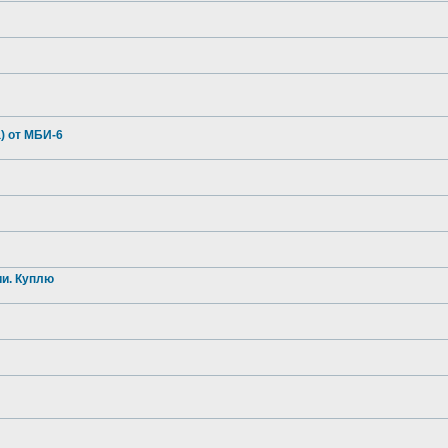
) от МБИ-6
и. Куплю