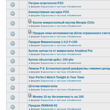
Патрон осветителя PZO
в форуме
Барахолка и частные объявления
Бинокулярная насадка PZO
в форуме
Барахолка и частные объявления
Куплю микроскопный окуляр Meopta O10x
в форуме
Барахолка и частные объявления
Продаю опак-иллюминатор (блок отраженного света
в форуме
Барахолка и частные объявления
Продам Микропланар 1:4,5 F=100
в форуме
Барахолка и частные объявления
Куплю запчасти от микроскопа Amplival Pol.
в форуме
Барахолка и частные объявления
Куплю объектив цейсс 100 phv
в форуме
Барахолка и частные объявления
Люмам Р-8. Блокапертурной диафрагмы лиминесценци
в форуме
Барахолка и частные объявления
Your Perfect Match Tonight in Your Town
в форуме
Барахолка и частные объявления
Штатив микроскопа
в форуме
Барахолка и частные объявления
Меняю 10-ку бесконечность на 160
в форуме
Барахолка и частные объявления
Продам ЛЮМАМ И2
в форуме
Барахолка и частные объявления