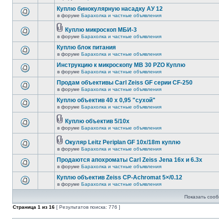
Куплю бинокулярную насадку АУ 12
в форуме
Барахолка и частные объявления
Куплю микроскоп МБИ-3
в форуме
Барахолка и частные объявления
Куплю блок питания
в форуме
Барахолка и частные объявления
Инструкцию к микроскопу MB 30 PZO Куплю
в форуме
Барахолка и частные объявления
Продам объективы Carl Zeiss GF серии CF-250
в форуме
Барахолка и частные объявления
Куплю объектив 40 х 0,95 "сухой"
в форуме
Барахолка и частные объявления
Куплю объектив 5/10х
в форуме
Барахолка и частные объявления
Окуляр Leitz Periplan GF 10x/18m куплю
в форуме
Барахолка и частные объявления
Продаются апохроматы Carl Zeiss Jena 16x и 6.3x
в форуме
Барахолка и частные объявления
Куплю объектив Zeiss CP-Achromat 5×/0.12
в форуме
Барахолка и частные объявления
Показать сооб
Страница
1
из
16
[ Результатов поиска: 776 ]