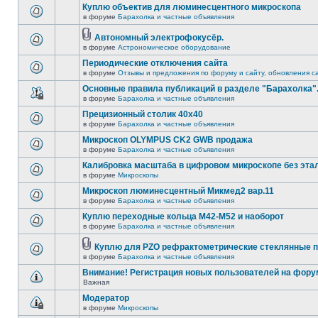
Куплю объектив для люминесцентного микроскопа
в форуме
Барахолка и частные объявления
Автономный электрофокусёр.
в форуме
Астрономическое оборудование
Периодические отключения сайта
в форуме
Отзывы и предложения по форуму и сайту, обновления с
Основные правила публикаций в разделе "Барахолка"
в форуме
Барахолка и частные объявления
Прецизионный столик 40х40
в форуме
Барахолка и частные объявления
Микроскоп OLYMPUS CK2 GWB продажа
в форуме
Барахолка и частные объявления
Калибровка масштаба в цифровом микроскопе без эта
в форуме
Микроскопы
Микроскоп люминесцентный Микмед2 вар.11
в форуме
Барахолка и частные объявления
Куплю переходные кольца М42-М52 и наоборот
в форуме
Барахолка и частные объявления
Куплю для PZO рефрактометрические стеклянные п
в форуме
Барахолка и частные объявления
Внимание! Регистрация новых пользователей на фору
Важная
Модератор
в форуме
Микроскопы