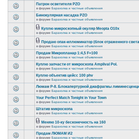
Патрон осветителя PZO
в форуме
Барахолка и частные объявления
Бинокулярная насадка PZO
в форуме
Барахолка и частные объявления
Куплю микроскопный окуляр Meopta O10x
в форуме
Барахолка и частные объявления
Продаю опак-иллюминатор (блок отраженного света
в форуме
Барахолка и частные объявления
Продам Микропланар 1:4,5 F=100
в форуме
Барахолка и частные объявления
Куплю запчасти от микроскопа Amplival Pol.
в форуме
Барахолка и частные объявления
Куплю объектив цейсс 100 phv
в форуме
Барахолка и частные объявления
Люмам Р-8. Блокапертурной диафрагмы лиминесценци
в форуме
Барахолка и частные объявления
Your Perfect Match Tonight in Your Town
в форуме
Барахолка и частные объявления
Штатив микроскопа
в форуме
Барахолка и частные объявления
Меняю 10-ку бесконечность на 160
в форуме
Барахолка и частные объявления
Продам ЛЮМАМ И2
в форуме
Барахолка и частные объявления