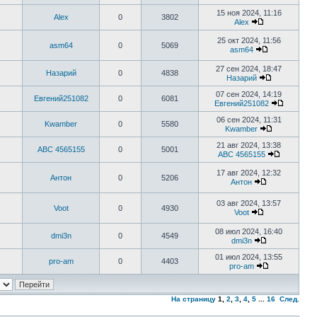
15 ноя 2024, 11:16
Alex
0
3802
Alex
25 окт 2024, 11:56
asm64
0
5069
asm64
27 сен 2024, 18:47
Назарий
0
4838
Назарий
07 сен 2024, 14:19
Евгений251082
0
6081
Евгений251082
06 сен 2024, 11:31
Kwamber
0
5580
Kwamber
21 авг 2024, 13:38
ABC 4565155
0
5001
ABC 4565155
17 авг 2024, 12:32
Антон
0
5206
Антон
03 авг 2024, 13:57
Voot
0
4930
Voot
08 июл 2024, 16:40
dmi3n
0
4549
dmi3n
01 июл 2024, 13:55
pro-am
0
4403
pro-am
На страницу
1
,
2
,
3
,
4
,
5
...
16
След.