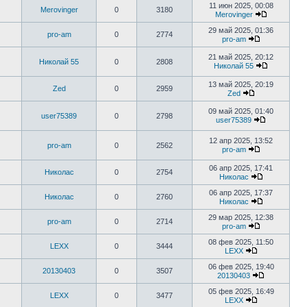
11 июн 2025, 00:08
Merovinger
0
3180
Merovinger
29 май 2025, 01:36
pro-am
0
2774
pro-am
21 май 2025, 20:12
Николай 55
0
2808
Николай 55
13 май 2025, 20:19
Zed
0
2959
Zed
09 май 2025, 01:40
user75389
0
2798
user75389
12 апр 2025, 13:52
pro-am
0
2562
pro-am
06 апр 2025, 17:41
Николас
0
2754
Николас
06 апр 2025, 17:37
Николас
0
2760
Николас
29 мар 2025, 12:38
pro-am
0
2714
pro-am
08 фев 2025, 11:50
LEXX
0
3444
LEXX
06 фев 2025, 19:40
20130403
0
3507
20130403
05 фев 2025, 16:49
LEXX
0
3477
LEXX