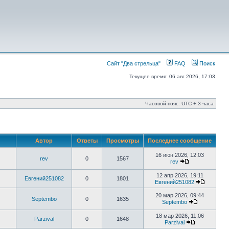
Сайт "Два стрельца"
FAQ
Поиск
Текущее время: 06 авг 2026, 17:03
Часовой пояс: UTC + 3 часа
Автор
Ответы
Просмотры
Последнее сообщение
16 июн 2026, 12:03
rev
0
1567
rev
12 апр 2026, 19:11
Евгений251082
0
1801
Евгений251082
20 мар 2026, 09:44
Septembo
0
1635
Septembo
18 мар 2026, 11:06
Parzival
0
1648
Parzival