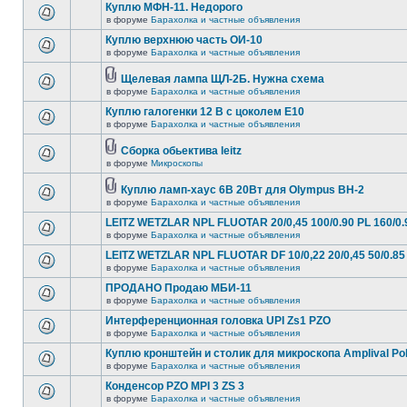
Куплю МФН-11. Недорого
в форуме
Барахолка и частные объявления
Куплю верхнюю часть ОИ-10
в форуме
Барахолка и частные объявления
Щелевая лампа ЩЛ-2Б. Нужна схема
в форуме
Барахолка и частные объявления
Куплю галогенки 12 В с цоколем Е10
в форуме
Барахолка и частные объявления
Сборка обьектива leitz
в форуме
Микроскопы
Куплю ламп-хаус 6В 20Вт для Olympus BH-2
в форуме
Барахолка и частные объявления
LEITZ WETZLAR NPL FLUOTAR 20/0,45 100/0.90 PL 160/0.
в форуме
Барахолка и частные объявления
LEITZ WETZLAR NPL FLUOTAR DF 10/0,22 20/0,45 50/0.85 
в форуме
Барахолка и частные объявления
ПРОДАНО Продаю МБИ-11
в форуме
Барахолка и частные объявления
Интерференционная головка UPI Zs1 PZO
в форуме
Барахолка и частные объявления
Куплю кронштейн и столик для микроскопа Amplival Po
в форуме
Барахолка и частные объявления
Конденсор PZO MPI 3 ZS 3
в форуме
Барахолка и частные объявления