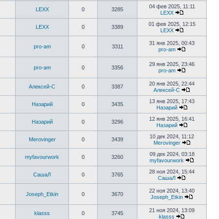
04 фев 2025, 11:11
LEXX
0
3285
LEXX
01 фев 2025, 12:15
LEXX
0
3389
LEXX
31 янв 2025, 00:43
pro-am
0
3311
pro-am
29 янв 2025, 23:46
pro-am
0
3356
pro-am
20 янв 2025, 22:44
Алексей-С
0
3387
Алексей-С
13 янв 2025, 17:43
Назарий
0
3435
Назарий
12 янв 2025, 16:41
Назарий
0
3296
Назарий
10 дек 2024, 11:12
Merovinger
0
3439
Merovinger
09 дек 2024, 03:18
myfavourwork
0
3260
myfavourwork
28 ноя 2024, 15:44
СашаЛ
0
3765
СашаЛ
22 ноя 2024, 13:40
Joseph_Etkin
0
3670
Joseph_Etkin
21 ноя 2024, 13:09
klasss
0
3745
klasss