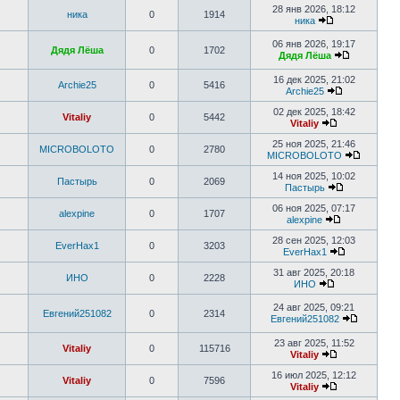
28 янв 2026, 18:12
ника
0
1914
ника
06 янв 2026, 19:17
Дядя Лёша
0
1702
Дядя Лёша
16 дек 2025, 21:02
Archie25
0
5416
Archie25
02 дек 2025, 18:42
Vitaliy
0
5442
Vitaliy
25 ноя 2025, 21:46
MICROBOLOTO
0
2780
MICROBOLOTO
14 ноя 2025, 10:02
Пастырь
0
2069
Пастырь
06 ноя 2025, 07:17
alexpine
0
1707
alexpine
28 сен 2025, 12:03
EverHax1
0
3203
EverHax1
31 авг 2025, 20:18
ИНО
0
2228
ИНО
24 авг 2025, 09:21
Евгений251082
0
2314
Евгений251082
23 авг 2025, 11:52
Vitaliy
0
115716
Vitaliy
16 июл 2025, 12:12
Vitaliy
0
7596
Vitaliy