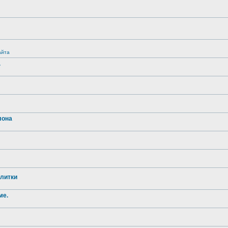
айта
.
лона
литки
ме.