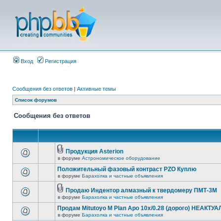
Вход
Регистрация
Сообщения без ответов
|
Активные темы
Список форумов
Сообщения без ответов
Продукция Asterion
в форуме
Астрономическое оборудование
Положительный фазовый контраст PZO Куплю
в форуме
Барахолка и частные объявления
Продаю Индентор алмазный к твердомеру ПМТ-3М
в форуме
Барахолка и частные объявления
Продам Mitutoyo M Plan Apo 10x/0.28 (дорого) НЕАКТУ
в форуме
Барахолка и частные объявления