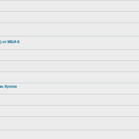
) от МБИ-6
и. Куплю