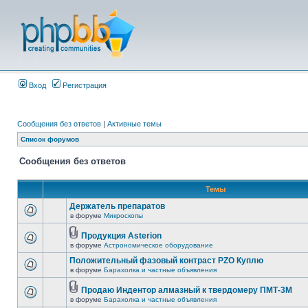
Вход
Регистрация
Сообщения без ответов
|
Активные темы
Список форумов
Сообщения без ответов
Темы
Держатель препаратов
в форуме
Микроскопы
Продукция Asterion
в форуме
Астрономическое оборудование
Положительный фазовый контраст PZO Куплю
в форуме
Барахолка и частные объявления
Продаю Индентор алмазный к твердомеру ПМТ-3М
в форуме
Барахолка и частные объявления