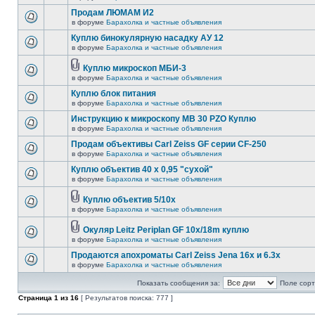
Продам ЛЮМАМ И2
в форуме
Барахолка и частные объявления
Куплю бинокулярную насадку АУ 12
в форуме
Барахолка и частные объявления
Куплю микроскоп МБИ-3
в форуме
Барахолка и частные объявления
Куплю блок питания
в форуме
Барахолка и частные объявления
Инструкцию к микроскопу MB 30 PZO Куплю
в форуме
Барахолка и частные объявления
Продам объективы Carl Zeiss GF серии CF-250
в форуме
Барахолка и частные объявления
Куплю объектив 40 х 0,95 "сухой"
в форуме
Барахолка и частные объявления
Куплю объектив 5/10х
в форуме
Барахолка и частные объявления
Окуляр Leitz Periplan GF 10x/18m куплю
в форуме
Барахолка и частные объявления
Продаются апохроматы Carl Zeiss Jena 16x и 6.3x
в форуме
Барахолка и частные объявления
Показать сообщения за:
Поле сорт
Страница
1
из
16
[ Результатов поиска: 777 ]