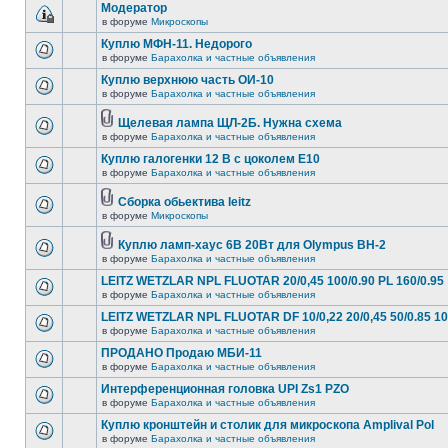
Модератор
в форуме
Микроскопы
Куплю МФН-11. Недорого
в форуме
Барахолка и частные объявления
Куплю верхнюю часть ОИ-10
в форуме
Барахолка и частные объявления
Щелевая лампа ЩЛ-2Б. Нужна схема
в форуме
Барахолка и частные объявления
Куплю галогенки 12 В с цоколем Е10
в форуме
Барахолка и частные объявления
Сборка обьектива leitz
в форуме
Микроскопы
Куплю ламп-хаус 6В 20Вт для Olympus BH-2
в форуме
Барахолка и частные объявления
LEITZ WETZLAR NPL FLUOTAR 20/0,45 100/0.90 PL 160/0.95
в форуме
Барахолка и частные объявления
LEITZ WETZLAR NPL FLUOTAR DF 10/0,22 20/0,45 50/0.85 10
в форуме
Барахолка и частные объявления
ПРОДАНО Продаю МБИ-11
в форуме
Барахолка и частные объявления
Интерференционная головка UPI Zs1 PZO
в форуме
Барахолка и частные объявления
Куплю кронштейн и столик для микроскопа Amplival Pol
в форуме
Барахолка и частные объявления