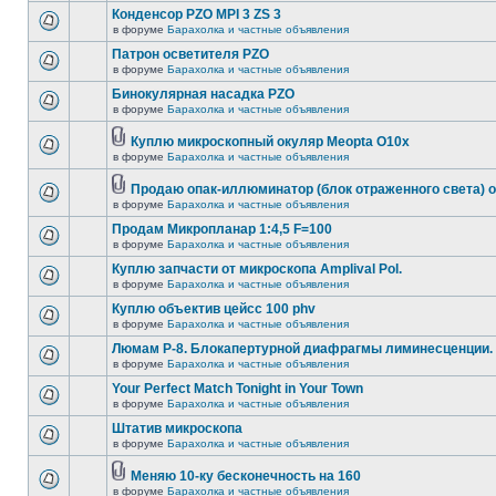
Конденсор PZO MPI 3 ZS 3
в форуме
Барахолка и частные объявления
Патрон осветителя PZO
в форуме
Барахолка и частные объявления
Бинокулярная насадка PZO
в форуме
Барахолка и частные объявления
Куплю микроскопный окуляр Meopta O10x
в форуме
Барахолка и частные объявления
Продаю опак-иллюминатор (блок отраженного света) 
в форуме
Барахолка и частные объявления
Продам Микропланар 1:4,5 F=100
в форуме
Барахолка и частные объявления
Куплю запчасти от микроскопа Amplival Pol.
в форуме
Барахолка и частные объявления
Куплю объектив цейсс 100 phv
в форуме
Барахолка и частные объявления
Люмам Р-8. Блокапертурной диафрагмы лиминесценции.
в форуме
Барахолка и частные объявления
Your Perfect Match Tonight in Your Town
в форуме
Барахолка и частные объявления
Штатив микроскопа
в форуме
Барахолка и частные объявления
Меняю 10-ку бесконечность на 160
в форуме
Барахолка и частные объявления