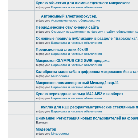
Куплю объектив для люминесцентного микроскопа
в форуме
Барахолка и частные объявления
Автономный электрофокусёр.
в форуме
Астрономическое оборудование
Периодические отключения сайта
в форуме
Отзывы и предложения по форуму и сайту, обновления с
Основные правила публикаций в разделе "Барахолка"
в форуме
Барахолка и частные объявления
Прецизионный столик 40х40
в форуме
Барахолка и частные объявления
Микроскоп OLYMPUS CK2 GWB продажа
в форуме
Барахолка и частные объявления
Калибровка масштаба в цифровом микроскопе без эта
в форуме
Микроскопы
Микроскоп люминесцентный Микмед2 вар.11
в форуме
Барахолка и частные объявления
Куплю переходные кольца М42-М52 и наоборот
в форуме
Барахолка и частные объявления
Куплю для PZO рефрактометрические стеклянные п
в форуме
Барахолка и частные объявления
Внимание! Регистрация новых пользователей на фору
Важная
Модератор
в форуме
Микроскопы