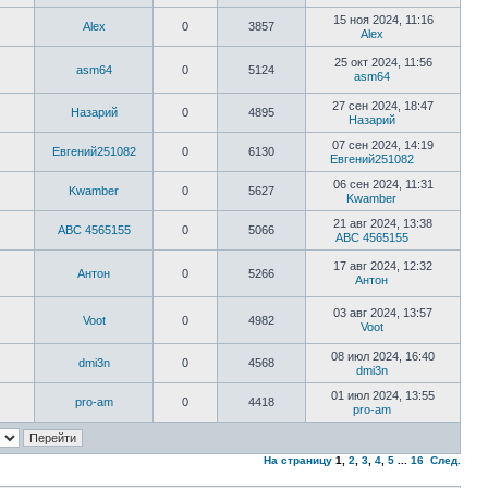
15 ноя 2024, 11:16
Alex
0
3857
Alex
25 окт 2024, 11:56
asm64
0
5124
asm64
27 сен 2024, 18:47
Назарий
0
4895
Назарий
07 сен 2024, 14:19
Евгений251082
0
6130
Евгений251082
06 сен 2024, 11:31
Kwamber
0
5627
Kwamber
21 авг 2024, 13:38
ABC 4565155
0
5066
ABC 4565155
17 авг 2024, 12:32
Антон
0
5266
Антон
03 авг 2024, 13:57
Voot
0
4982
Voot
08 июл 2024, 16:40
dmi3n
0
4568
dmi3n
01 июл 2024, 13:55
pro-am
0
4418
pro-am
На страницу
1
,
2
,
3
,
4
,
5
...
16
След.