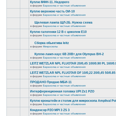
Куплю МФН-11. Недорого
в форуме
Барахолка и частные объявления
Куплю верхнюю часть ОИ-10
в форуме
Барахолка и частные объявления
Щелевая лампа ЩЛ-2Б. Нужна схема
в форуме
Барахолка и частные объявления
Куплю галогенки 12 В с цоколем Е10
в форуме
Барахолка и частные объявления
Сборка обьектива leitz
в форуме
Микроскопы
Куплю ламп-хаус 6В 20Вт для Olympus BH-2
в форуме
Барахолка и частные объявления
LEITZ WETZLAR NPL FLUOTAR 20/0,45 100/0.90 PL 160/0.
в форуме
Барахолка и частные объявления
LEITZ WETZLAR NPL FLUOTAR DF 10/0,22 20/0,45 50/0.85 
в форуме
Барахолка и частные объявления
ПРОДАНО Продаю МБИ-11
в форуме
Барахолка и частные объявления
Интерференционная головка UPI Zs1 PZO
в форуме
Барахолка и частные объявления
Куплю кронштейн и столик для микроскопа Amplival Po
в форуме
Барахолка и частные объявления
Конденсор PZO MPI 3 ZS 3
в форуме
Барахолка и частные объявления