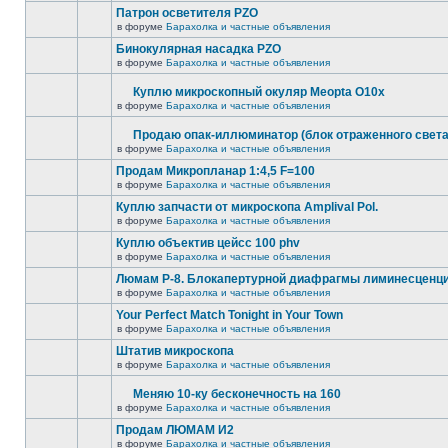
Патрон осветителя PZO
в форуме
Барахолка и частные объявления
Бинокулярная насадка PZO
в форуме
Барахолка и частные объявления
Куплю микроскопный окуляр Meopta O10x
в форуме
Барахолка и частные объявления
Продаю опак-иллюминатор (блок отраженного света
в форуме
Барахолка и частные объявления
Продам Микропланар 1:4,5 F=100
в форуме
Барахолка и частные объявления
Куплю запчасти от микроскопа Amplival Pol.
в форуме
Барахолка и частные объявления
Куплю объектив цейсс 100 phv
в форуме
Барахолка и частные объявления
Люмам Р-8. Блокапертурной диафрагмы лиминесценци
в форуме
Барахолка и частные объявления
Your Perfect Match Tonight in Your Town
в форуме
Барахолка и частные объявления
Штатив микроскопа
в форуме
Барахолка и частные объявления
Меняю 10-ку бесконечность на 160
в форуме
Барахолка и частные объявления
Продам ЛЮМАМ И2
в форуме
Барахолка и частные объявления