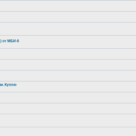
) от МБИ-6
и. Куплю