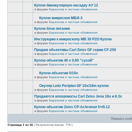
Куплю бинокулярную насадку АУ 12
в форуме
Барахолка и частные объявления
Куплю микроскоп МБИ-3
в форуме
Барахолка и частные объявления
Куплю блок питания
в форуме
Барахолка и частные объявления
Инструкцию к микроскопу MB 30 PZO Куплю
в форуме
Барахолка и частные объявления
Продам объективы Carl Zeiss GF серии CF-250
в форуме
Барахолка и частные объявления
Куплю объектив 40 х 0,95 "сухой"
в форуме
Барахолка и частные объявления
Куплю объектив 5/10х
в форуме
Барахолка и частные объявления
Окуляр Leitz Periplan GF 10x/18m куплю
в форуме
Барахолка и частные объявления
Продаются апохроматы Carl Zeiss Jena 16x и 6.3x
в форуме
Барахолка и частные объявления
Куплю объектив Zeiss CP-Achromat 5×/0.12
в форуме
Барахолка и частные объявления
Показать сооб
Страница
1
из
16
[ Результатов поиска: 776 ]