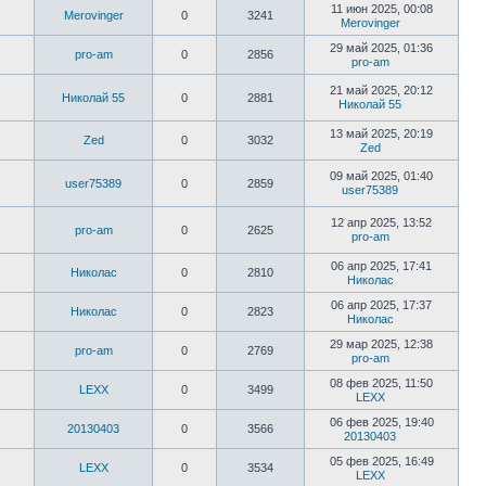
11 июн 2025, 00:08
Merovinger
0
3241
Merovinger
29 май 2025, 01:36
pro-am
0
2856
pro-am
21 май 2025, 20:12
Николай 55
0
2881
Николай 55
13 май 2025, 20:19
Zed
0
3032
Zed
09 май 2025, 01:40
user75389
0
2859
user75389
12 апр 2025, 13:52
pro-am
0
2625
pro-am
06 апр 2025, 17:41
Николас
0
2810
Николас
06 апр 2025, 17:37
Николас
0
2823
Николас
29 мар 2025, 12:38
pro-am
0
2769
pro-am
08 фев 2025, 11:50
LEXX
0
3499
LEXX
06 фев 2025, 19:40
20130403
0
3566
20130403
05 фев 2025, 16:49
LEXX
0
3534
LEXX