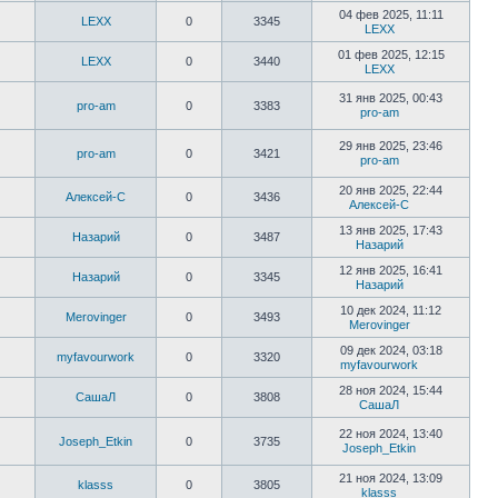
04 фев 2025, 11:11
LEXX
0
3345
LEXX
01 фев 2025, 12:15
LEXX
0
3440
LEXX
31 янв 2025, 00:43
pro-am
0
3383
pro-am
29 янв 2025, 23:46
pro-am
0
3421
pro-am
20 янв 2025, 22:44
Алексей-С
0
3436
Алексей-С
13 янв 2025, 17:43
Назарий
0
3487
Назарий
12 янв 2025, 16:41
Назарий
0
3345
Назарий
10 дек 2024, 11:12
Merovinger
0
3493
Merovinger
09 дек 2024, 03:18
myfavourwork
0
3320
myfavourwork
28 ноя 2024, 15:44
СашаЛ
0
3808
СашаЛ
22 ноя 2024, 13:40
Joseph_Etkin
0
3735
Joseph_Etkin
21 ноя 2024, 13:09
klasss
0
3805
klasss