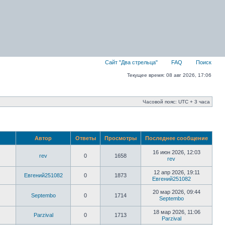
Сайт "Два стрельца"
FAQ
Поиск
Текущее время: 08 авг 2026, 17:06
Часовой пояс: UTC + 3 часа
Автор
Ответы
Просмотры
Последнее сообщение
16 июн 2026, 12:03
rev
0
1658
rev
12 апр 2026, 19:11
Евгений251082
0
1873
Евгений251082
20 мар 2026, 09:44
Septembo
0
1714
Septembo
18 мар 2026, 11:06
Parzival
0
1713
Parzival