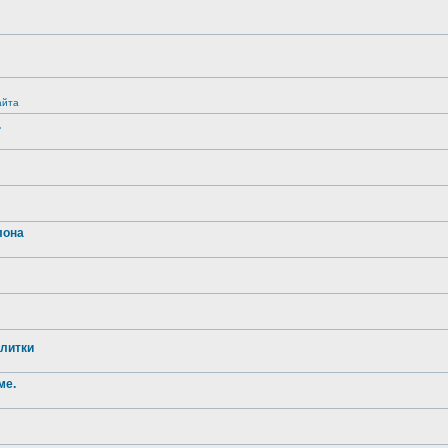
айта
.
лона
литки
ме.