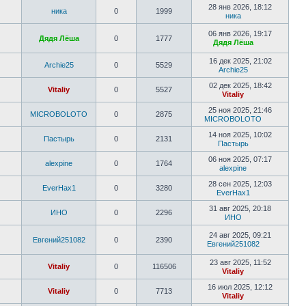
28 янв 2026, 18:12
ника
0
1999
ника
06 янв 2026, 19:17
Дядя Лёша
0
1777
Дядя Лёша
16 дек 2025, 21:02
Archie25
0
5529
Archie25
02 дек 2025, 18:42
Vitaliy
0
5527
Vitaliy
25 ноя 2025, 21:46
MICROBOLOTO
0
2875
MICROBOLOTO
14 ноя 2025, 10:02
Пастырь
0
2131
Пастырь
06 ноя 2025, 07:17
alexpine
0
1764
alexpine
28 сен 2025, 12:03
EverHax1
0
3280
EverHax1
31 авг 2025, 20:18
ИНО
0
2296
ИНО
24 авг 2025, 09:21
Евгений251082
0
2390
Евгений251082
23 авг 2025, 11:52
Vitaliy
0
116506
Vitaliy
16 июл 2025, 12:12
Vitaliy
0
7713
Vitaliy