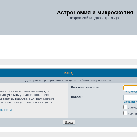
Астрономия и микроскопия
Форум сайта "Два Стрельца"
Вход
Для просмотра профилей вы должны быть авторизованы.
Имя пользователя:
мает всего несколько минут, но
Регистр
 могут быть установлены также
Пароль:
м зарегистрироваться, вам следует
Забыли 
что ваше присутствие на форумах
Автом
льности
Скрыт