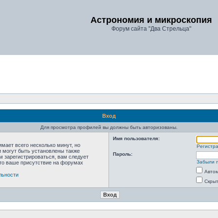
Астрономия и микроскопия
Форум сайта "Два Стрельца"
Вход
Для просмотра профилей вы должны быть авторизованы.
Имя пользователя:
мает всего несколько минут, но
Регистр
 могут быть установлены также
Пароль:
м зарегистрироваться, вам следует
Забыли 
что ваше присутствие на форумах
Автом
льности
Скрыт