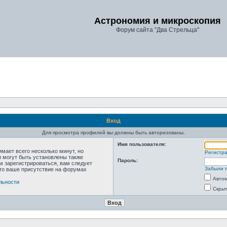
Астрономия и микроскопия
Форум сайта "Два Стрельца"
Вход
Для просмотра профилей вы должны быть авторизованы.
Имя пользователя:
мает всего несколько минут, но
Регистр
 могут быть установлены также
Пароль:
м зарегистрироваться, вам следует
Забыли 
что ваше присутствие на форумах
Автом
льности
Скрыт