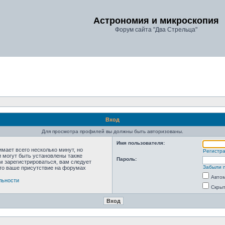
Астрономия и микроскопия
Форум сайта "Два Стрельца"
Вход
Для просмотра профилей вы должны быть авторизованы.
Имя пользователя:
мает всего несколько минут, но
Регистр
 могут быть установлены также
Пароль:
м зарегистрироваться, вам следует
Забыли 
что ваше присутствие на форумах
Автом
льности
Скрыт