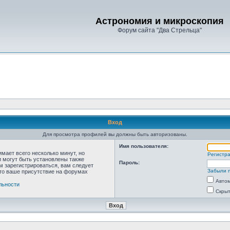
Астрономия и микроскопия
Форум сайта "Два Стрельца"
Вход
Для просмотра профилей вы должны быть авторизованы.
Имя пользователя:
мает всего несколько минут, но
Регистр
 могут быть установлены также
Пароль:
м зарегистрироваться, вам следует
Забыли 
что ваше присутствие на форумах
Автом
льности
Скрыт