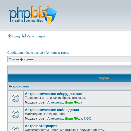
Вход
Регистрация
Сообщения без ответов
|
Активные темы
Список форумов
Форум
Астрономия
Астрономическое оборудование
Телескопы и т.д. и как выбрать телескоп.
Модераторы:
Александр
,
Дядя Лёша
Астрономические наблюдения
Наблюдаем звездное небо.
Модераторы:
Александр
,
Дядя Лёша
,
NGC
Астрофотография
Фотографируем небесные объекты, делимся опытом.