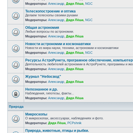
Модераторы:
Александр
,
Дядя Лёша
,
NGC
Телескопостроение и оптика
Делаем телескопы своими руками
Модераторы:
Александр
,
Дядя Лёша
,
NGC
Общая астрономия
Любые вопросы по астрономии.
Модераторы:
Александр
,
Дядя Лёша
Новости астрономии и космонавтики
Новости из мира науки, техники, астрономии и космонавтики
Модераторы:
Александр
,
Дядя Лёша
,
NGC
Ресурсы АстроРунета, програмное обеспечение, компьюте
Деятельность любителей астрономии в АстроРунете, программы и же
Модераторы:
Александр
,
Дядя Лёша
Журнал "Небосвод"
Модераторы:
Александр
,
Дядя Лёша
Непознанное и др.
Наблюдения, гипотезы, факты...
Модераторы:
Александр
,
Дядя Лёша
Природа
Микроскопы
О микроскопах, аксессуарах, наблюдениях и фото.
Модераторы:
Дядя Лёша
,
PCPshnik
Природа, животные, птицы и рыбки.