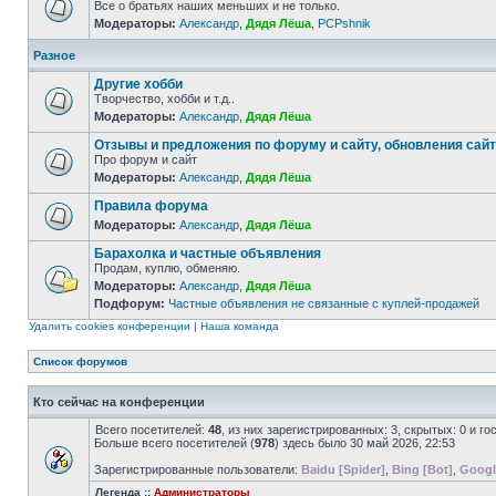
Все о братьях наших меньших и не только.
Модераторы:
Александр
,
Дядя Лёша
,
PCPshnik
Разное
Другие хобби
Творчество, хобби и т.д..
Модераторы:
Александр
,
Дядя Лёша
Отзывы и предложения по форуму и сайту, обновления сай
Про форум и сайт
Модераторы:
Александр
,
Дядя Лёша
Правила форума
Модераторы:
Александр
,
Дядя Лёша
Барахолка и частные объявления
Продам, куплю, обменяю.
Модераторы:
Александр
,
Дядя Лёша
Подфорум:
Частные объявления не связанные с куплей-продажей
Удалить cookies конференции
|
Наша команда
Список форумов
Кто сейчас на конференции
Всего посетителей:
48
, из них зарегистрированных: 3, скрытых: 0 и г
Больше всего посетителей (
978
) здесь было 30 май 2026, 22:53
Зарегистрированные пользователи:
Baidu [Spider]
,
Bing [Bot]
,
Googl
Легенда ::
Администраторы