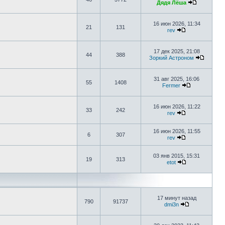
Дядя Лёша
16 июн 2026, 11:34
21
131
rev
17 дек 2025, 21:08
44
388
Зоркий Астроном
31 авг 2025, 16:06
55
1408
Fermer
16 июн 2026, 11:22
33
242
rev
16 июн 2026, 11:55
6
307
rev
03 янв 2015, 15:31
19
313
etot
17 минут назад
790
91737
dmi3n