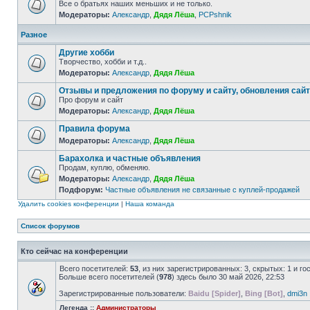
Все о братьях наших меньших и не только.
Модераторы:
Александр
,
Дядя Лёша
,
PCPshnik
Разное
Другие хобби
Творчество, хобби и т.д..
Модераторы:
Александр
,
Дядя Лёша
Отзывы и предложения по форуму и сайту, обновления сай
Про форум и сайт
Модераторы:
Александр
,
Дядя Лёша
Правила форума
Модераторы:
Александр
,
Дядя Лёша
Барахолка и частные объявления
Продам, куплю, обменяю.
Модераторы:
Александр
,
Дядя Лёша
Подфорум:
Частные объявления не связанные с куплей-продажей
Удалить cookies конференции
|
Наша команда
Список форумов
Кто сейчас на конференции
Всего посетителей:
53
, из них зарегистрированных: 3, скрытых: 1 и г
Больше всего посетителей (
978
) здесь было 30 май 2026, 22:53
Зарегистрированные пользователи:
Baidu [Spider]
,
Bing [Bot]
,
dmi3n
Легенда ::
Администраторы