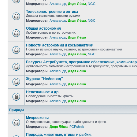
Модераторы:
Александр
,
Дядя Лёша
,
NGC
Телескопостроение и оптика
Делаем телескопы своими руками
Модераторы:
Александр
,
Дядя Лёша
,
NGC
Общая астрономия
Любые вопросы по астрономии.
Модераторы:
Александр
,
Дядя Лёша
Новости астрономии и космонавтики
Новости из мира науки, техники, астрономии и космонавтики
Модераторы:
Александр
,
Дядя Лёша
,
NGC
Ресурсы АстроРунета, програмное обеспечение, компьюте
Деятельность любителей астрономии в АстроРунете, программы и же
Модераторы:
Александр
,
Дядя Лёша
Журнал "Небосвод"
Модераторы:
Александр
,
Дядя Лёша
Непознанное и др.
Наблюдения, гипотезы, факты...
Модераторы:
Александр
,
Дядя Лёша
Природа
Микроскопы
О микроскопах, аксессуарах, наблюдениях и фото.
Модераторы:
Дядя Лёша
,
PCPshnik
Природа, животные, птицы и рыбки.