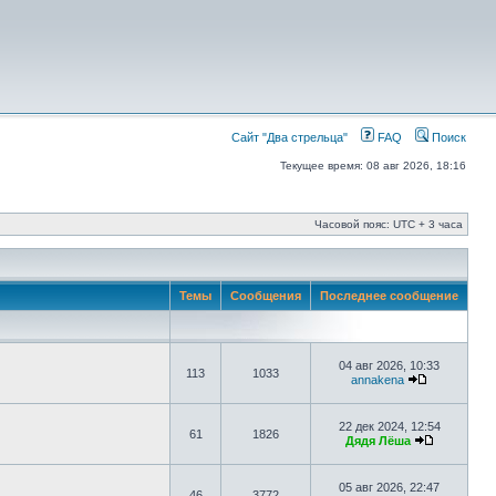
Сайт "Два стрельца"
FAQ
Поиск
Текущее время: 08 авг 2026, 18:16
Часовой пояс: UTC + 3 часа
Темы
Сообщения
Последнее сообщение
04 авг 2026, 10:33
113
1033
annakena
22 дек 2024, 12:54
61
1826
Дядя Лёша
05 авг 2026, 22:47
46
3772