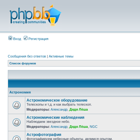
Вход
Регистрация
Сообщения без ответов
|
Активные темы
Список форумов
Астрономия
Астрономическое оборудование
Телескопы и т.д. и как выбрать телескоп.
Модераторы:
Александр
,
Дядя Лёша
Астрономические наблюдения
Наблюдаем звездное небо.
Модераторы:
Александр
,
Дядя Лёша
,
NGC
Астрофотография
Фотографируем небесные объекты, делимся опытом.