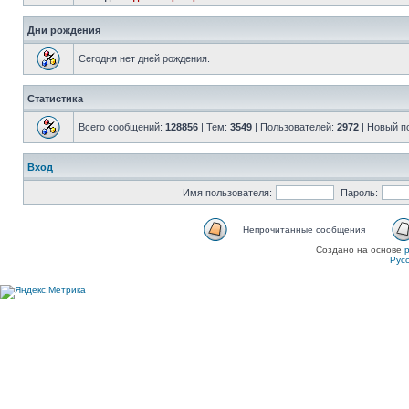
Дни рождения
Сегодня нет дней рождения.
Статистика
Всего сообщений:
128856
| Тем:
3549
| Пользователей:
2972
| Новый п
Вход
Имя пользователя:
Пароль:
Непрочитанные сообщения
Создано на основе
Рус