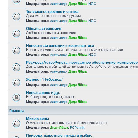
Модераторы:
Александр
,
Дядя Лёша
,
NGC
Телескопостроение и оптика
Делаем телескопы своими руками
Модераторы:
Александр
,
Дядя Лёша
,
NGC
Общая астрономия
Любые вопросы по астрономии.
Модераторы:
Александр
,
Дядя Лёша
Новости астрономии и космонавтики
Новости из мира науки, техники, астрономии и космонавтики
Модераторы:
Александр
,
Дядя Лёша
,
NGC
Ресурсы АстроРунета, програмное обеспечение, компьюте
Деятельность любителей астрономии в АстроРунете, программы и же
Модераторы:
Александр
,
Дядя Лёша
Журнал "Небосвод"
Модераторы:
Александр
,
Дядя Лёша
Непознанное и др.
Наблюдения, гипотезы, факты...
Модераторы:
Александр
,
Дядя Лёша
Природа
Микроскопы
О микроскопах, аксессуарах, наблюдениях и фото.
Модераторы:
Дядя Лёша
,
PCPshnik
Природа, животные, птицы и рыбки.