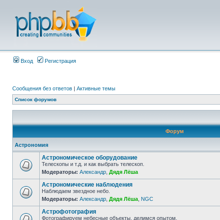
Вход
Регистрация
Сообщения без ответов
|
Активные темы
Список форумов
Форум
Астрономия
Астрономическое оборудование
Телескопы и т.д. и как выбрать телескоп.
Модераторы:
Александр
,
Дядя Лёша
Астрономические наблюдения
Наблюдаем звездное небо.
Модераторы:
Александр
,
Дядя Лёша
,
NGC
Астрофотография
Фотографируем небесные объекты, делимся опытом.