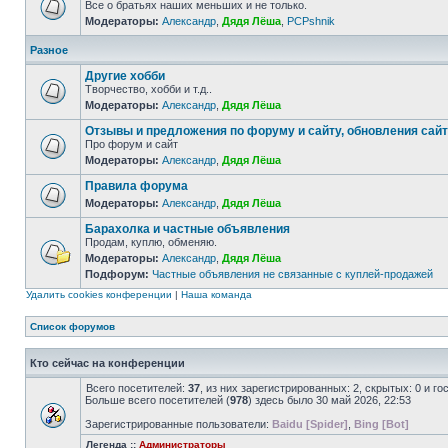
Все о братьях наших меньших и не только.
Модераторы:
Александр
,
Дядя Лёша
,
PCPshnik
Разное
Другие хобби
Творчество, хобби и т.д..
Модераторы:
Александр
,
Дядя Лёша
Отзывы и предложения по форуму и сайту, обновления сай
Про форум и сайт
Модераторы:
Александр
,
Дядя Лёша
Правила форума
Модераторы:
Александр
,
Дядя Лёша
Барахолка и частные объявления
Продам, куплю, обменяю.
Модераторы:
Александр
,
Дядя Лёша
Подфорум:
Частные объявления не связанные с куплей-продажей
Удалить cookies конференции
|
Наша команда
Список форумов
Кто сейчас на конференции
Всего посетителей:
37
, из них зарегистрированных: 2, скрытых: 0 и г
Больше всего посетителей (
978
) здесь было 30 май 2026, 22:53
Зарегистрированные пользователи:
Baidu [Spider]
,
Bing [Bot]
Легенда ::
Администраторы