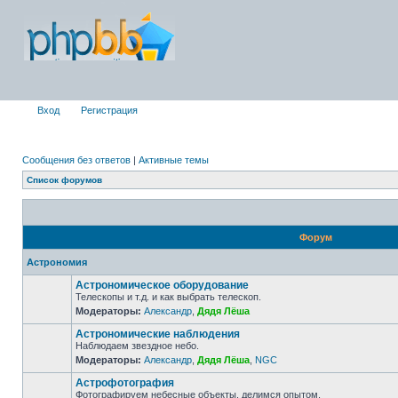
Вход
Регистрация
Сообщения без ответов
|
Активные темы
Список форумов
Форум
Астрономия
Астрономическое оборудование
Телескопы и т.д. и как выбрать телескоп.
Модераторы:
Александр
,
Дядя Лёша
Астрономические наблюдения
Наблюдаем звездное небо.
Модераторы:
Александр
,
Дядя Лёша
,
NGC
Астрофотография
Фотографируем небесные объекты, делимся опытом.