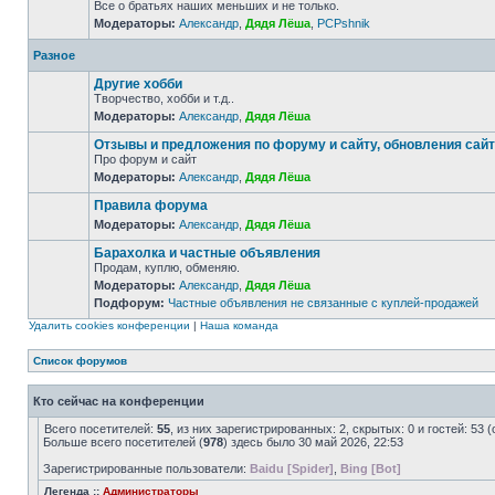
Все о братьях наших меньших и не только.
Модераторы:
Александр
,
Дядя Лёша
,
PCPshnik
Разное
Другие хобби
Творчество, хобби и т.д..
Модераторы:
Александр
,
Дядя Лёша
Отзывы и предложения по форуму и сайту, обновления сай
Про форум и сайт
Модераторы:
Александр
,
Дядя Лёша
Правила форума
Модераторы:
Александр
,
Дядя Лёша
Барахолка и частные объявления
Продам, куплю, обменяю.
Модераторы:
Александр
,
Дядя Лёша
Подфорум:
Частные объявления не связанные с куплей-продажей
Удалить cookies конференции
|
Наша команда
Список форумов
Кто сейчас на конференции
Всего посетителей:
55
, из них зарегистрированных: 2, скрытых: 0 и гостей: 5
Больше всего посетителей (
978
) здесь было 30 май 2026, 22:53
Зарегистрированные пользователи:
Baidu [Spider]
,
Bing [Bot]
Легенда ::
Администраторы