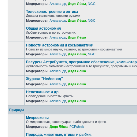
Модераторы:
Александр
,
Дядя Лёша
,
NGC
Телескопостроение и оптика
Делаем телескопы своими руками
Модераторы:
Александр
,
Дядя Лёша
,
NGC
Общая астрономия
Любые вопросы по астрономии.
Модераторы:
Александр
,
Дядя Лёша
Новости астрономии и космонавтики
Новости из мира науки, техники, астрономии и космонавтики
Модераторы:
Александр
,
Дядя Лёша
,
NGC
Ресурсы АстроРунета, програмное обеспечение, компьюте
Деятельность любителей астрономии в АстроРунете, программы и же
Модераторы:
Александр
,
Дядя Лёша
Журнал "Небосвод"
Модераторы:
Александр
,
Дядя Лёша
Непознанное и др.
Наблюдения, гипотезы, факты...
Модераторы:
Александр
,
Дядя Лёша
Природа
Микроскопы
О микроскопах, аксессуарах, наблюдениях и фото.
Модераторы:
Дядя Лёша
,
PCPshnik
Природа, животные, птицы и рыбки.