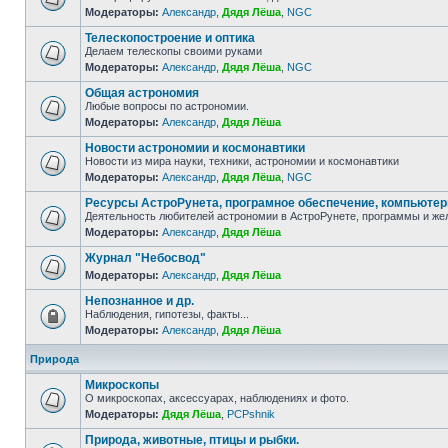
Модераторы:
Александр
,
Дядя Лёша
,
NGC
Телескопостроение и оптика
Делаем телескопы своими руками
Модераторы:
Александр
,
Дядя Лёша
,
NGC
Общая астрономия
Любые вопросы по астрономии.
Модераторы:
Александр
,
Дядя Лёша
Новости астрономии и космонавтики
Новости из мира науки, техники, астрономии и космонавтики
Модераторы:
Александр
,
Дядя Лёша
,
NGC
Ресурсы АстроРунета, програмное обеспечение, компьюте
Деятельность любителей астрономии в АстроРунете, программы и же
Модераторы:
Александр
,
Дядя Лёша
Журнал "Небосвод"
Модераторы:
Александр
,
Дядя Лёша
Непознанное и др.
Наблюдения, гипотезы, факты...
Модераторы:
Александр
,
Дядя Лёша
Природа
Микроскопы
О микроскопах, аксессуарах, наблюдениях и фото.
Модераторы:
Дядя Лёша
,
PCPshnik
Природа, животные, птицы и рыбки.