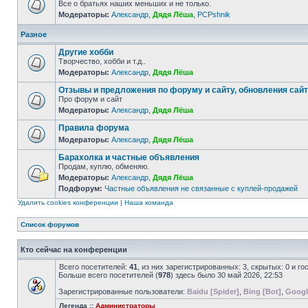
Все о братьях наших меньших и не только.
Модераторы:
Александр
,
Дядя Лёша
,
PCPshnik
Разное
Другие хобби
Творчество, хобби и т.д..
Модераторы:
Александр
,
Дядя Лёша
Отзывы и предложения по форуму и сайту, обновления сай
Про форум и сайт
Модераторы:
Александр
,
Дядя Лёша
Правила форума
Модераторы:
Александр
,
Дядя Лёша
Барахолка и частные объявления
Продам, куплю, обменяю.
Модераторы:
Александр
,
Дядя Лёша
Подфорум:
Частные объявления не связанные с куплей-продажей
Удалить cookies конференции
|
Наша команда
Список форумов
Кто сейчас на конференции
Всего посетителей:
41
, из них зарегистрированных: 3, скрытых: 0 и г
Больше всего посетителей (
978
) здесь было 30 май 2026, 22:53
Зарегистрированные пользователи:
Baidu [Spider]
,
Bing [Bot]
,
Googl
Легенда ::
Администраторы