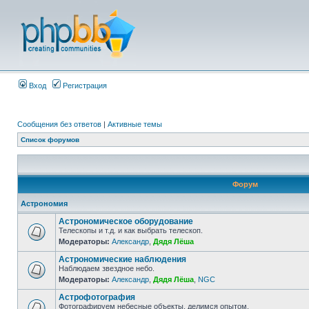
Вход
Регистрация
Сообщения без ответов
|
Активные темы
Список форумов
Форум
Астрономия
Астрономическое оборудование
Телескопы и т.д. и как выбрать телескоп.
Модераторы:
Александр
,
Дядя Лёша
Астрономические наблюдения
Наблюдаем звездное небо.
Модераторы:
Александр
,
Дядя Лёша
,
NGC
Астрофотография
Фотографируем небесные объекты, делимся опытом.