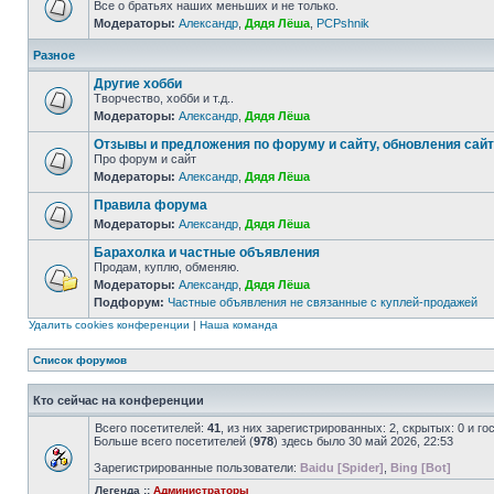
Все о братьях наших меньших и не только.
Модераторы:
Александр
,
Дядя Лёша
,
PCPshnik
Разное
Другие хобби
Творчество, хобби и т.д..
Модераторы:
Александр
,
Дядя Лёша
Отзывы и предложения по форуму и сайту, обновления сай
Про форум и сайт
Модераторы:
Александр
,
Дядя Лёша
Правила форума
Модераторы:
Александр
,
Дядя Лёша
Барахолка и частные объявления
Продам, куплю, обменяю.
Модераторы:
Александр
,
Дядя Лёша
Подфорум:
Частные объявления не связанные с куплей-продажей
Удалить cookies конференции
|
Наша команда
Список форумов
Кто сейчас на конференции
Всего посетителей:
41
, из них зарегистрированных: 2, скрытых: 0 и г
Больше всего посетителей (
978
) здесь было 30 май 2026, 22:53
Зарегистрированные пользователи:
Baidu [Spider]
,
Bing [Bot]
Легенда ::
Администраторы