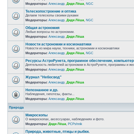
Модераторы:
Александр
,
Дядя Лёша
,
NGC
Телескопостроение и оптика
Делаем телескопы своими руками
Модераторы:
Александр
,
Дядя Лёша
,
NGC
Общая астрономия
Любые вопросы по астрономии.
Модераторы:
Александр
,
Дядя Лёша
Новости астрономии и космонавтики
Новости из мира науки, техники, астрономии и космонавтики
Модераторы:
Александр
,
Дядя Лёша
,
NGC
Ресурсы АстроРунета, програмное обеспечение, компьюте
Деятельность любителей астрономии в АстроРунете, программы и же
Модераторы:
Александр
,
Дядя Лёша
Журнал "Небосвод"
Модераторы:
Александр
,
Дядя Лёша
Непознанное и др.
Наблюдения, гипотезы, факты...
Модераторы:
Александр
,
Дядя Лёша
Природа
Микроскопы
О микроскопах, аксессуарах, наблюдениях и фото.
Модераторы:
Дядя Лёша
,
PCPshnik
Природа, животные, птицы и рыбки.