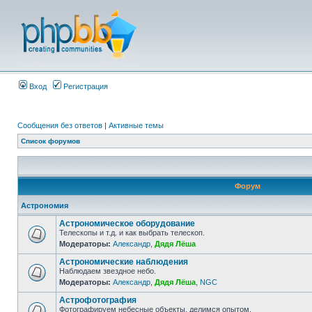
Вход
Регистрация
Сообщения без ответов
|
Активные темы
Список форумов
Форум
Астрономия
Астрономическое оборудование
Телескопы и т.д. и как выбрать телескоп.
Модераторы:
Александр
,
Дядя Лёша
Астрономические наблюдения
Наблюдаем звездное небо.
Модераторы:
Александр
,
Дядя Лёша
,
NGC
Астрофотография
Фотографируем небесные объекты, делимся опытом.