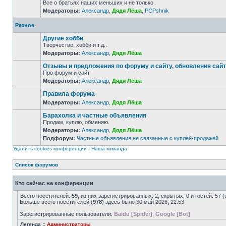
Все о братьях наших меньших и не только.
Модераторы:
Александр
,
Дядя Лёша
,
PCPshnik
Разное
Другие хобби
Творчество, хобби и т.д..
Модераторы:
Александр
,
Дядя Лёша
Отзывы и предложения по форуму и сайту, обновления сай
Про форум и сайт
Модераторы:
Александр
,
Дядя Лёша
Правила форума
Модераторы:
Александр
,
Дядя Лёша
Барахолка и частные объявления
Продам, куплю, обменяю.
Модераторы:
Александр
,
Дядя Лёша
Подфорум:
Частные объявления не связанные с куплей-продажей
Удалить cookies конференции
|
Наша команда
Список форумов
Кто сейчас на конференции
Всего посетителей:
59
, из них зарегистрированных: 2, скрытых: 0 и гостей: 5
Больше всего посетителей (
978
) здесь было 30 май 2026, 22:53
Зарегистрированные пользователи:
Baidu [Spider]
,
Google [Bot]
Легенда ::
Администраторы