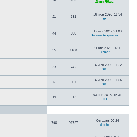
Дядя Лёша
16 июн 2026, 11:34
21
131
rev
17 дек 2025, 21:08
44
388
Зоркий Астроном
31 авг 2025, 16:06
55
1408
Fermer
16 июн 2026, 11:22
33
242
rev
16 июн 2026, 11:55
6
307
rev
03 янв 2015, 15:31
19
313
etot
Сегодня, 00:24
790
91727
dmi3n