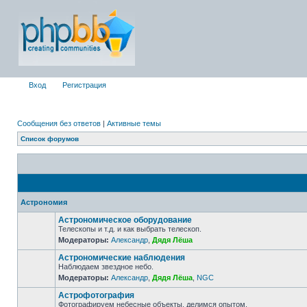
Вход
Регистрация
Сообщения без ответов
|
Активные темы
Список форумов
Астрономия
Астрономическое оборудование
Телескопы и т.д. и как выбрать телескоп.
Модераторы:
Александр
,
Дядя Лёша
Астрономические наблюдения
Наблюдаем звездное небо.
Модераторы:
Александр
,
Дядя Лёша
,
NGC
Астрофотография
Фотографируем небесные объекты, делимся опытом.