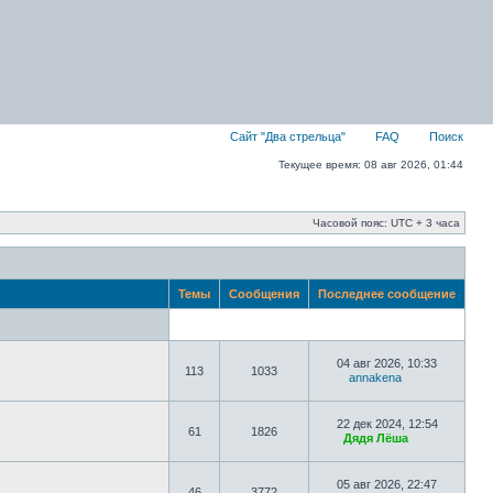
Сайт "Два стрельца"
FAQ
Поиск
Текущее время: 08 авг 2026, 01:44
Часовой пояс: UTC + 3 часа
Темы
Сообщения
Последнее сообщение
04 авг 2026, 10:33
113
1033
annakena
22 дек 2024, 12:54
61
1826
Дядя Лёша
05 авг 2026, 22:47
46
3772