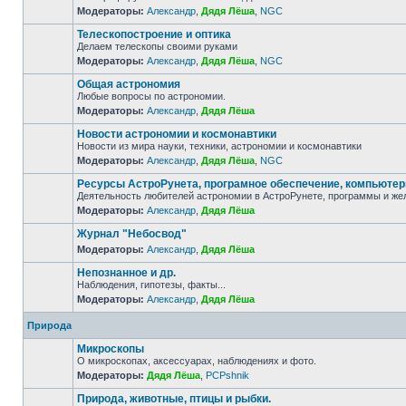
Модераторы:
Александр
,
Дядя Лёша
,
NGC
Телескопостроение и оптика
Делаем телескопы своими руками
Модераторы:
Александр
,
Дядя Лёша
,
NGC
Общая астрономия
Любые вопросы по астрономии.
Модераторы:
Александр
,
Дядя Лёша
Новости астрономии и космонавтики
Новости из мира науки, техники, астрономии и космонавтики
Модераторы:
Александр
,
Дядя Лёша
,
NGC
Ресурсы АстроРунета, програмное обеспечение, компьюте
Деятельность любителей астрономии в АстроРунете, программы и же
Модераторы:
Александр
,
Дядя Лёша
Журнал "Небосвод"
Модераторы:
Александр
,
Дядя Лёша
Непознанное и др.
Наблюдения, гипотезы, факты...
Модераторы:
Александр
,
Дядя Лёша
Природа
Микроскопы
О микроскопах, аксессуарах, наблюдениях и фото.
Модераторы:
Дядя Лёша
,
PCPshnik
Природа, животные, птицы и рыбки.