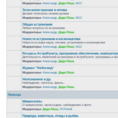
Модераторы:
Александр
,
Дядя Лёша
,
NGC
Телескопостроение и оптика
Делаем телескопы своими руками
Модераторы:
Александр
,
Дядя Лёша
,
NGC
Общая астрономия
Любые вопросы по астрономии.
Модераторы:
Александр
,
Дядя Лёша
Новости астрономии и космонавтики
Новости из мира науки, техники, астрономии и космонавтики
Модераторы:
Александр
,
Дядя Лёша
,
NGC
Ресурсы АстроРунета, програмное обеспечение, компьюте
Деятельность любителей астрономии в АстроРунете, программы и же
Модераторы:
Александр
,
Дядя Лёша
Журнал "Небосвод"
Модераторы:
Александр
,
Дядя Лёша
Непознанное и др.
Наблюдения, гипотезы, факты...
Модераторы:
Александр
,
Дядя Лёша
Природа
Микроскопы
О микроскопах, аксессуарах, наблюдениях и фото.
Модераторы:
Дядя Лёша
,
PCPshnik
Природа, животные, птицы и рыбки.