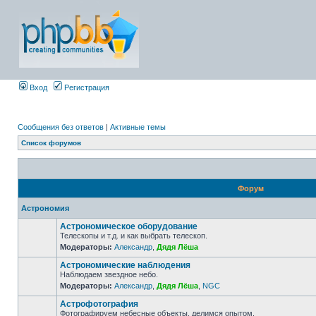
Вход
Регистрация
Сообщения без ответов
|
Активные темы
Список форумов
Форум
Астрономия
Астрономическое оборудование
Телескопы и т.д. и как выбрать телескоп.
Модераторы:
Александр
,
Дядя Лёша
Астрономические наблюдения
Наблюдаем звездное небо.
Модераторы:
Александр
,
Дядя Лёша
,
NGC
Астрофотография
Фотографируем небесные объекты, делимся опытом.