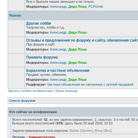
Все о братьях наших меньших и не только.
Модераторы:
Александр
,
Дядя Лёша
,
PCPshnik
Разное
Другие хобби
Творчество, хобби и т.д..
Модераторы:
Александр
,
Дядя Лёша
Отзывы и предложения по форуму и сайту, обновления сай
Про форум и сайт
Модераторы:
Александр
,
Дядя Лёша
Правила форума
Модераторы:
Александр
,
Дядя Лёша
Барахолка и частные объявления
Продам, куплю, обменяю.
Модераторы:
Александр
,
Дядя Лёша
Подфорум:
Частные объявления не связанные с куплей-продажей
Удалить cookies конференции
|
Наша команда
Список форумов
Кто сейчас на конференции
Всего посетителей:
52
, из них зарегистрированных: 2, скрытых: 0 и гостей: 5
Больше всего посетителей (
978
) здесь было 30 май 2026, 22:53
Зарегистрированные пользователи:
Baidu [Spider]
,
Bing [Bot]
Легенда ::
Администраторы