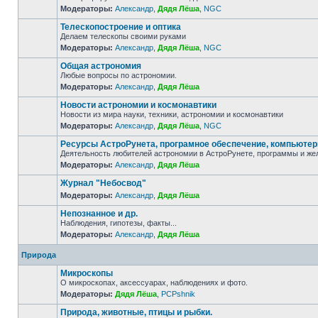
Модераторы:
Александр
,
Дядя Лёша
,
NGC
Телескопостроение и оптика
Делаем телескопы своими руками
Модераторы:
Александр
,
Дядя Лёша
,
NGC
Общая астрономия
Любые вопросы по астрономии.
Модераторы:
Александр
,
Дядя Лёша
Новости астрономии и космонавтики
Новости из мира науки, техники, астрономии и космонавтики
Модераторы:
Александр
,
Дядя Лёша
,
NGC
Ресурсы АстроРунета, програмное обеспечение, компьюте
Деятельность любителей астрономии в АстроРунете, программы и же
Модераторы:
Александр
,
Дядя Лёша
Журнал "Небосвод"
Модераторы:
Александр
,
Дядя Лёша
Непознанное и др.
Наблюдения, гипотезы, факты...
Модераторы:
Александр
,
Дядя Лёша
Природа
Микроскопы
О микроскопах, аксессуарах, наблюдениях и фото.
Модераторы:
Дядя Лёша
,
PCPshnik
Природа, животные, птицы и рыбки.