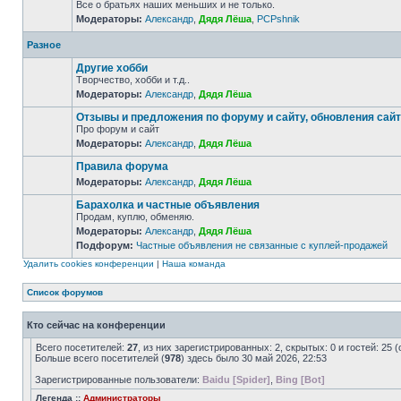
Все о братьях наших меньших и не только.
Модераторы:
Александр
,
Дядя Лёша
,
PCPshnik
Разное
Другие хобби
Творчество, хобби и т.д..
Модераторы:
Александр
,
Дядя Лёша
Отзывы и предложения по форуму и сайту, обновления сай
Про форум и сайт
Модераторы:
Александр
,
Дядя Лёша
Правила форума
Модераторы:
Александр
,
Дядя Лёша
Барахолка и частные объявления
Продам, куплю, обменяю.
Модераторы:
Александр
,
Дядя Лёша
Подфорум:
Частные объявления не связанные с куплей-продажей
Удалить cookies конференции
|
Наша команда
Список форумов
Кто сейчас на конференции
Всего посетителей:
27
, из них зарегистрированных: 2, скрытых: 0 и гостей: 2
Больше всего посетителей (
978
) здесь было 30 май 2026, 22:53
Зарегистрированные пользователи:
Baidu [Spider]
,
Bing [Bot]
Легенда ::
Администраторы