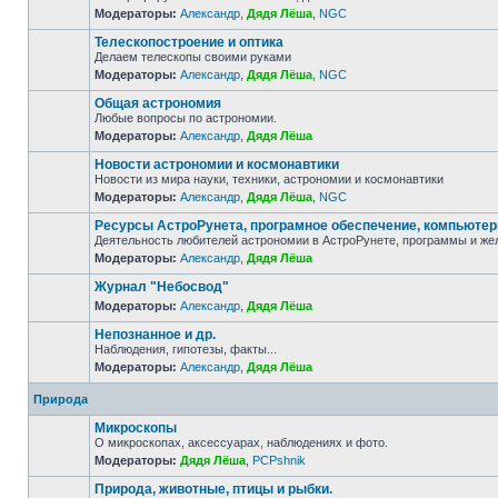
Модераторы:
Александр
,
Дядя Лёша
,
NGC
Телескопостроение и оптика
Делаем телескопы своими руками
Модераторы:
Александр
,
Дядя Лёша
,
NGC
Общая астрономия
Любые вопросы по астрономии.
Модераторы:
Александр
,
Дядя Лёша
Новости астрономии и космонавтики
Новости из мира науки, техники, астрономии и космонавтики
Модераторы:
Александр
,
Дядя Лёша
,
NGC
Ресурсы АстроРунета, програмное обеспечение, компьюте
Деятельность любителей астрономии в АстроРунете, программы и же
Модераторы:
Александр
,
Дядя Лёша
Журнал "Небосвод"
Модераторы:
Александр
,
Дядя Лёша
Непознанное и др.
Наблюдения, гипотезы, факты...
Модераторы:
Александр
,
Дядя Лёша
Природа
Микроскопы
О микроскопах, аксессуарах, наблюдениях и фото.
Модераторы:
Дядя Лёша
,
PCPshnik
Природа, животные, птицы и рыбки.