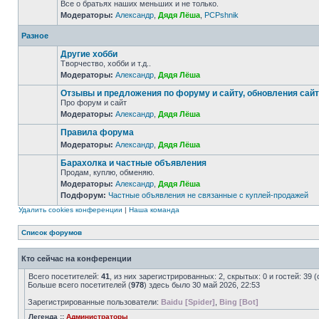
Все о братьях наших меньших и не только.
Модераторы:
Александр
,
Дядя Лёша
,
PCPshnik
Разное
Другие хобби
Творчество, хобби и т.д..
Модераторы:
Александр
,
Дядя Лёша
Отзывы и предложения по форуму и сайту, обновления сай
Про форум и сайт
Модераторы:
Александр
,
Дядя Лёша
Правила форума
Модераторы:
Александр
,
Дядя Лёша
Барахолка и частные объявления
Продам, куплю, обменяю.
Модераторы:
Александр
,
Дядя Лёша
Подфорум:
Частные объявления не связанные с куплей-продажей
Удалить cookies конференции
|
Наша команда
Список форумов
Кто сейчас на конференции
Всего посетителей:
41
, из них зарегистрированных: 2, скрытых: 0 и гостей: 3
Больше всего посетителей (
978
) здесь было 30 май 2026, 22:53
Зарегистрированные пользователи:
Baidu [Spider]
,
Bing [Bot]
Легенда ::
Администраторы