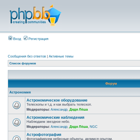
Вход
Регистрация
Сообщения без ответов
|
Активные темы
Список форумов
Форум
Астрономия
Астрономическое оборудование
Телескопы и т.д. и как выбрать телескоп.
Модераторы:
Александр
,
Дядя Лёша
Астрономические наблюдения
Наблюдаем звездное небо.
Модераторы:
Александр
,
Дядя Лёша
,
NGC
Астрофотография
Фотографируем небесные объекты, делимся опытом.