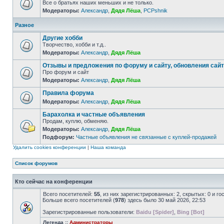
Все о братьях наших меньших и не только.
Модераторы:
Александр
,
Дядя Лёша
,
PCPshnik
Разное
Другие хобби
Творчество, хобби и т.д..
Модераторы:
Александр
,
Дядя Лёша
Отзывы и предложения по форуму и сайту, обновления сай
Про форум и сайт
Модераторы:
Александр
,
Дядя Лёша
Правила форума
Модераторы:
Александр
,
Дядя Лёша
Барахолка и частные объявления
Продам, куплю, обменяю.
Модераторы:
Александр
,
Дядя Лёша
Подфорум:
Частные объявления не связанные с куплей-продажей
Удалить cookies конференции
|
Наша команда
Список форумов
Кто сейчас на конференции
Всего посетителей:
55
, из них зарегистрированных: 2, скрытых: 0 и г
Больше всего посетителей (
978
) здесь было 30 май 2026, 22:53
Зарегистрированные пользователи:
Baidu [Spider]
,
Bing [Bot]
Легенда ::
Администраторы