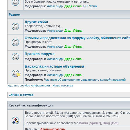
Все о братьях наших меньших и не только.
Модераторы:
Александр
,
Дядя Лёша
,
PCPshnik
Разное
Другие хобби
Творчество, хобби и т.д..
Модераторы:
Александр
,
Дядя Лёша
Отзывы и предложения по форуму и сайту, обновления сай
Про форум и сайт
Модераторы:
Александр
,
Дядя Лёша
Правила форума
Модераторы:
Александр
,
Дядя Лёша
Барахолка и частные объявления
Продам, куплю, обменяю.
Модераторы:
Александр
,
Дядя Лёша
Подфорум:
Частные объявления не связанные с куплей-продажей
Удалить cookies конференции
|
Наша команда
Список форумов
Кто сейчас на конференции
Всего посетителей:
41
, из них зарегистрированных: 2, скрытых: 0 и г
Больше всего посетителей (
978
) здесь было 30 май 2026, 22:53
Зарегистрированные пользователи:
Baidu [Spider]
,
Bing [Bot]
Легенда ::
Администраторы