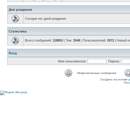
Дни рождения
Сегодня нет дней рождения.
Статистика
Всего сообщений:
128853
| Тем:
3548
| Пользователей:
2972
| Новый п
Вход
Имя пользователя:
Пароль:
Непрочитанные сообщения
Создано на основе
Рус