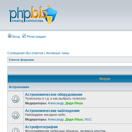
Вход
Регистрация
Сообщения без ответов
|
Активные темы
Список форумов
Форум
Астрономия
Астрономическое оборудование
Телескопы и т.д. и как выбрать телескоп.
Модераторы:
Александр
,
Дядя Лёша
Астрономические наблюдения
Наблюдаем звездное небо.
Модераторы:
Александр
,
Дядя Лёша
,
NGC
Астрофотография
Фотографируем небесные объекты, делимся опытом.