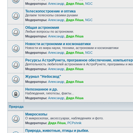
Модераторы:
Александр
,
Дядя Лёша
,
NGC
Телескопостроение и оптика
Делаем телескопы своими руками
Модераторы:
Александр
,
Дядя Лёша
,
NGC
Общая астрономия
Любые вопросы по астрономии.
Модераторы:
Александр
,
Дядя Лёша
Новости астрономии и космонавтики
Новости из мира науки, техники, астрономии и космонавтики
Модераторы:
Александр
,
Дядя Лёша
,
NGC
Ресурсы АстроРунета, програмное обеспечение, компьюте
Деятельность любителей астрономии в АстроРунете, программы и же
Модераторы:
Александр
,
Дядя Лёша
Журнал "Небосвод"
Модераторы:
Александр
,
Дядя Лёша
Непознанное и др.
Наблюдения, гипотезы, факты...
Модераторы:
Александр
,
Дядя Лёша
Природа
Микроскопы
О микроскопах, аксессуарах, наблюдениях и фото.
Модераторы:
Дядя Лёша
,
PCPshnik
Природа, животные, птицы и рыбки.