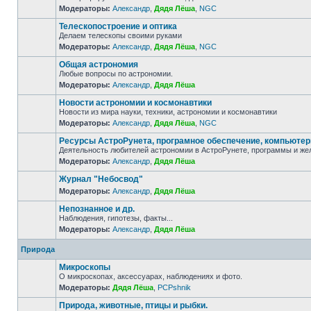
Модераторы:
Александр
,
Дядя Лёша
,
NGC
Телескопостроение и оптика
Делаем телескопы своими руками
Модераторы:
Александр
,
Дядя Лёша
,
NGC
Общая астрономия
Любые вопросы по астрономии.
Модераторы:
Александр
,
Дядя Лёша
Новости астрономии и космонавтики
Новости из мира науки, техники, астрономии и космонавтики
Модераторы:
Александр
,
Дядя Лёша
,
NGC
Ресурсы АстроРунета, програмное обеспечение, компьюте
Деятельность любителей астрономии в АстроРунете, программы и же
Модераторы:
Александр
,
Дядя Лёша
Журнал "Небосвод"
Модераторы:
Александр
,
Дядя Лёша
Непознанное и др.
Наблюдения, гипотезы, факты...
Модераторы:
Александр
,
Дядя Лёша
Природа
Микроскопы
О микроскопах, аксессуарах, наблюдениях и фото.
Модераторы:
Дядя Лёша
,
PCPshnik
Природа, животные, птицы и рыбки.