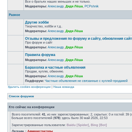
Все о братьях наших меньших и не только.
Модераторы:
Александр
,
Дядя Лёша
,
PCPshnik
Разное
Другие хобби
Творчество, хобби и т.д..
Модераторы:
Александр
,
Дядя Лёша
Отзывы и предложения по форуму и сайту, обновления сай
Про форум и сайт
Модераторы:
Александр
,
Дядя Лёша
Правила форума
Модераторы:
Александр
,
Дядя Лёша
Барахолка и частные объявления
Продам, куплю, обменяю.
Модераторы:
Александр
,
Дядя Лёша
Подфорум:
Частные объявления не связанные с куплей-продажей
Удалить cookies конференции
|
Наша команда
Список форумов
Кто сейчас на конференции
Всего посетителей:
41
, из них зарегистрированных: 2, скрытых: 0 и гостей: 3
Больше всего посетителей (
978
) здесь было 30 май 2026, 22:53
Зарегистрированные пользователи:
Baidu [Spider]
,
Bing [Bot]
Легенда ::
Администраторы