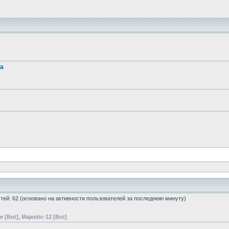
та
остей: 62 (основано на активности пользователей за последнюю минуту)
e [Bot]
,
Majestic-12 [Bot]