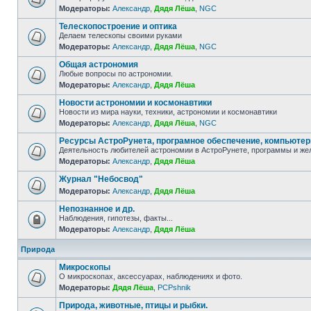
Модераторы:
Александр
,
Дядя Лёша
,
NGC
Телескопостроение и оптика
Делаем телескопы своими руками
Модераторы:
Александр
,
Дядя Лёша
,
NGC
Общая астрономия
Любые вопросы по астрономии.
Модераторы:
Александр
,
Дядя Лёша
Новости астрономии и космонавтики
Новости из мира науки, техники, астрономии и космонавтики
Модераторы:
Александр
,
Дядя Лёша
,
NGC
Ресурсы АстроРунета, програмное обеспечение, компьюте
Деятельность любителей астрономии в АстроРунете, программы и же
Модераторы:
Александр
,
Дядя Лёша
Журнал "Небосвод"
Модераторы:
Александр
,
Дядя Лёша
Непознанное и др.
Наблюдения, гипотезы, факты...
Модераторы:
Александр
,
Дядя Лёша
Природа
Микроскопы
О микроскопах, аксессуарах, наблюдениях и фото.
Модераторы:
Дядя Лёша
,
PCPshnik
Природа, животные, птицы и рыбки.