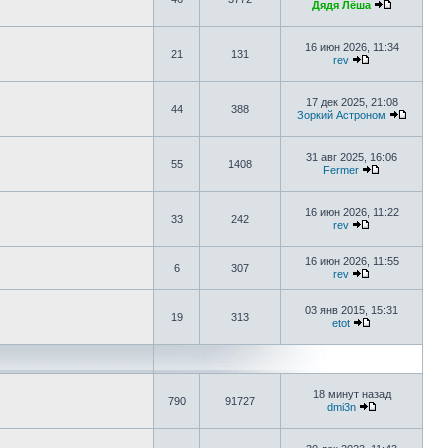
Дядя Лёша
16 июн 2026, 11:34
21
131
rev
17 дек 2025, 21:08
44
388
Зоркий Астроном
31 авг 2025, 16:06
55
1408
Fermer
16 июн 2026, 11:22
33
242
rev
16 июн 2026, 11:55
6
307
rev
03 янв 2015, 15:31
19
313
etot
18 минут назад
790
91727
dmi3n