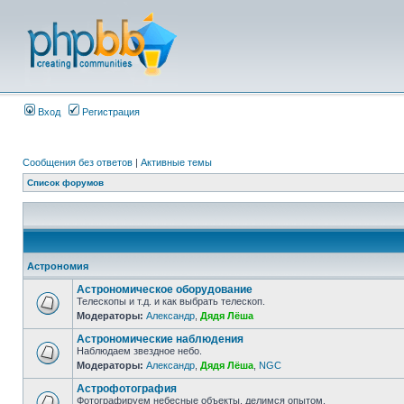
Вход
Регистрация
Сообщения без ответов
|
Активные темы
Список форумов
Астрономия
Астрономическое оборудование
Телескопы и т.д. и как выбрать телескоп.
Модераторы:
Александр
,
Дядя Лёша
Астрономические наблюдения
Наблюдаем звездное небо.
Модераторы:
Александр
,
Дядя Лёша
,
NGC
Астрофотография
Фотографируем небесные объекты, делимся опытом.