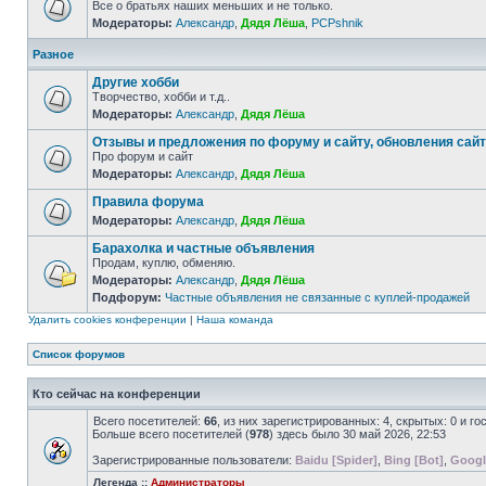
Все о братьях наших меньших и не только.
Модераторы:
Александр
,
Дядя Лёша
,
PCPshnik
Разное
Другие хобби
Творчество, хобби и т.д..
Модераторы:
Александр
,
Дядя Лёша
Отзывы и предложения по форуму и сайту, обновления сай
Про форум и сайт
Модераторы:
Александр
,
Дядя Лёша
Правила форума
Модераторы:
Александр
,
Дядя Лёша
Барахолка и частные объявления
Продам, куплю, обменяю.
Модераторы:
Александр
,
Дядя Лёша
Подфорум:
Частные объявления не связанные с куплей-продажей
Удалить cookies конференции
|
Наша команда
Список форумов
Кто сейчас на конференции
Всего посетителей:
66
, из них зарегистрированных: 4, скрытых: 0 и г
Больше всего посетителей (
978
) здесь было 30 май 2026, 22:53
Зарегистрированные пользователи:
Baidu [Spider]
,
Bing [Bot]
,
Googl
Легенда ::
Администраторы