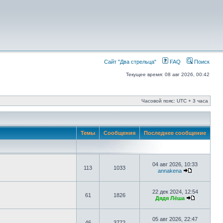
Сайт "Два стрельца"
FAQ
Поиск
Текущее время: 08 авг 2026, 00:42
Часовой пояс: UTC + 3 часа
Темы
Сообщения
Последнее сообщение
04 авг 2026, 10:33
113
1033
annakena
22 дек 2024, 12:54
61
1826
Дядя Лёша
05 авг 2026, 22:47
46
3772