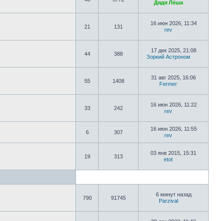
Дядя Лёша
16 июн 2026, 11:34
21
131
rev
17 дек 2025, 21:08
44
388
Зоркий Астроном
31 авг 2025, 16:06
55
1408
Fermer
16 июн 2026, 11:22
33
242
rev
16 июн 2026, 11:55
6
307
rev
03 янв 2015, 15:31
19
313
etot
6 минут назад
790
91745
Parzival