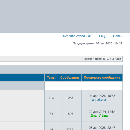
Сайт "Два стрельца"
FAQ
Поиск
Текущее время: 09 авг 2026, 10:44
Часовой пояс: UTC + 3 часа
Темы
Сообщения
Последнее сообщение
04 авг 2026, 10:33
113
1033
annakena
22 дек 2024, 12:54
61
1826
Дядя Лёша
05 авг 2026, 22:47
46
3772