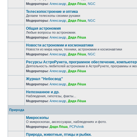
Модераторы:
Александр
,
Дядя Лёша
,
NGC
Телескопостроение и оптика
Делаем телескопы своими руками
Модераторы:
Александр
,
Дядя Лёша
,
NGC
Общая астрономия
Любые вопросы по астрономии.
Модераторы:
Александр
,
Дядя Лёша
Новости астрономии и космонавтики
Новости из мира науки, техники, астрономии и космонавтики
Модераторы:
Александр
,
Дядя Лёша
,
NGC
Ресурсы АстроРунета, програмное обеспечение, компьюте
Деятельность любителей астрономии в АстроРунете, программы и же
Модераторы:
Александр
,
Дядя Лёша
Журнал "Небосвод"
Модераторы:
Александр
,
Дядя Лёша
Непознанное и др.
Наблюдения, гипотезы, факты...
Модераторы:
Александр
,
Дядя Лёша
Природа
Микроскопы
О микроскопах, аксессуарах, наблюдениях и фото.
Модераторы:
Дядя Лёша
,
PCPshnik
Природа, животные, птицы и рыбки.