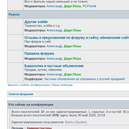
Все о братьях наших меньших и не только.
Модераторы:
Александр
,
Дядя Лёша
,
PCPshnik
Разное
Другие хобби
Творчество, хобби и т.д..
Модераторы:
Александр
,
Дядя Лёша
Отзывы и предложения по форуму и сайту, обновления сай
Про форум и сайт
Модераторы:
Александр
,
Дядя Лёша
Правила форума
Модераторы:
Александр
,
Дядя Лёша
Барахолка и частные объявления
Продам, куплю, обменяю.
Модераторы:
Александр
,
Дядя Лёша
Подфорум:
Частные объявления не связанные с куплей-продажей
Удалить cookies конференции
|
Наша команда
Список форумов
Кто сейчас на конференции
Всего посетителей:
37
, из них зарегистрированных: 1, скрытых: 0 и гостей: 3
Больше всего посетителей (
978
) здесь было 30 май 2026, 22:53
Зарегистрированные пользователи:
Baidu [Spider]
Легенда ::
Администраторы