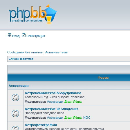
Вход
Регистрация
Сообщения без ответов
|
Активные темы
Список форумов
Форум
Астрономия
Астрономическое оборудование
Телескопы и т.д. и как выбрать телескоп.
Модераторы:
Александр
,
Дядя Лёша
Астрономические наблюдения
Наблюдаем звездное небо.
Модераторы:
Александр
,
Дядя Лёша
,
NGC
Астрофотография
Фотографируем небесные объекты, делимся опытом.