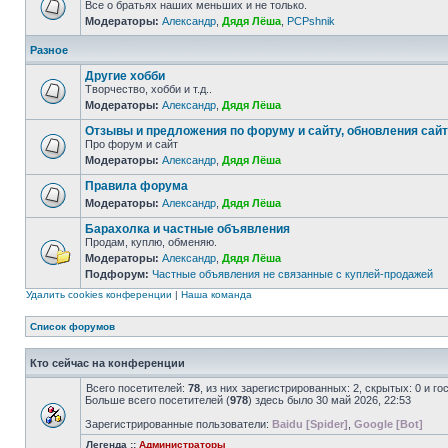
Все о братьях наших меньших и не только.
Модераторы:
Александр
,
Дядя Лёша
,
PCPshnik
Разное
Другие хобби
Творчество, хобби и т.д..
Модераторы:
Александр
,
Дядя Лёша
Отзывы и предложения по форуму и сайту, обновления сай
Про форум и сайт
Модераторы:
Александр
,
Дядя Лёша
Правила форума
Модераторы:
Александр
,
Дядя Лёша
Барахолка и частные объявления
Продам, куплю, обменяю.
Модераторы:
Александр
,
Дядя Лёша
Подфорум:
Частные объявления не связанные с куплей-продажей
Удалить cookies конференции
|
Наша команда
Список форумов
Кто сейчас на конференции
Всего посетителей:
78
, из них зарегистрированных: 2, скрытых: 0 и г
Больше всего посетителей (
978
) здесь было 30 май 2026, 22:53
Зарегистрированные пользователи:
Baidu [Spider]
,
Google [Bot]
Легенда ::
Администраторы