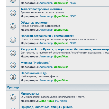
Модераторы:
Александр
,
Дядя Лёша
,
NGC
Телескопостроение и оптика
Делаем телескопы своими руками
Модераторы:
Александр
,
Дядя Лёша
,
NGC
Общая астрономия
Любые вопросы по астрономии.
Модераторы:
Александр
,
Дядя Лёша
Новости астрономии и космонавтики
Новости из мира науки, техники, астрономии и космонавтики
Модераторы:
Александр
,
Дядя Лёша
,
NGC
Ресурсы АстроРунета, програмное обеспечение, компьюте
Деятельность любителей астрономии в АстроРунете, программы и же
Модераторы:
Александр
,
Дядя Лёша
Журнал "Небосвод"
Модераторы:
Александр
,
Дядя Лёша
Непознанное и др.
Наблюдения, гипотезы, факты...
Модераторы:
Александр
,
Дядя Лёша
Природа
Микроскопы
О микроскопах, аксессуарах, наблюдениях и фото.
Модераторы:
Дядя Лёша
,
PCPshnik
Природа, животные, птицы и рыбки.