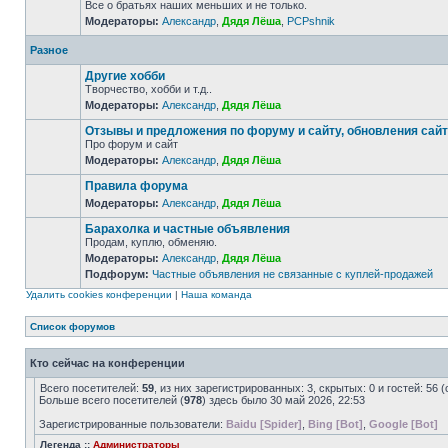
Все о братьях наших меньших и не только.
Модераторы:
Александр
,
Дядя Лёша
,
PCPshnik
Разное
Другие хобби
Творчество, хобби и т.д..
Модераторы:
Александр
,
Дядя Лёша
Отзывы и предложения по форуму и сайту, обновления сай
Про форум и сайт
Модераторы:
Александр
,
Дядя Лёша
Правила форума
Модераторы:
Александр
,
Дядя Лёша
Барахолка и частные объявления
Продам, куплю, обменяю.
Модераторы:
Александр
,
Дядя Лёша
Подфорум:
Частные объявления не связанные с куплей-продажей
Удалить cookies конференции
|
Наша команда
Список форумов
Кто сейчас на конференции
Всего посетителей:
59
, из них зарегистрированных: 3, скрытых: 0 и гостей: 5
Больше всего посетителей (
978
) здесь было 30 май 2026, 22:53
Зарегистрированные пользователи:
Baidu [Spider]
,
Bing [Bot]
,
Google [Bot]
Легенда ::
Администраторы