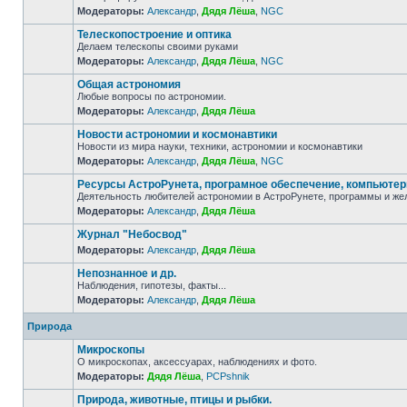
Модераторы:
Александр
,
Дядя Лёша
,
NGC
Телескопостроение и оптика
Делаем телескопы своими руками
Модераторы:
Александр
,
Дядя Лёша
,
NGC
Общая астрономия
Любые вопросы по астрономии.
Модераторы:
Александр
,
Дядя Лёша
Новости астрономии и космонавтики
Новости из мира науки, техники, астрономии и космонавтики
Модераторы:
Александр
,
Дядя Лёша
,
NGC
Ресурсы АстроРунета, програмное обеспечение, компьюте
Деятельность любителей астрономии в АстроРунете, программы и же
Модераторы:
Александр
,
Дядя Лёша
Журнал "Небосвод"
Модераторы:
Александр
,
Дядя Лёша
Непознанное и др.
Наблюдения, гипотезы, факты...
Модераторы:
Александр
,
Дядя Лёша
Природа
Микроскопы
О микроскопах, аксессуарах, наблюдениях и фото.
Модераторы:
Дядя Лёша
,
PCPshnik
Природа, животные, птицы и рыбки.