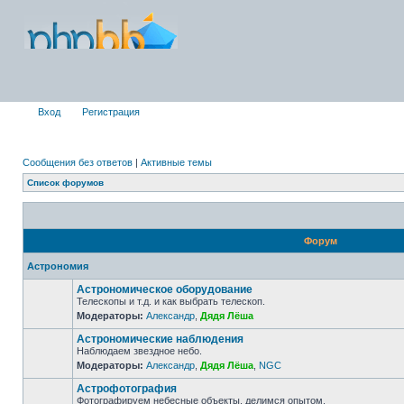
Вход
Регистрация
Сообщения без ответов
|
Активные темы
Список форумов
Форум
Астрономия
Астрономическое оборудование
Телескопы и т.д. и как выбрать телескоп.
Модераторы:
Александр
,
Дядя Лёша
Астрономические наблюдения
Наблюдаем звездное небо.
Модераторы:
Александр
,
Дядя Лёша
,
NGC
Астрофотография
Фотографируем небесные объекты, делимся опытом.