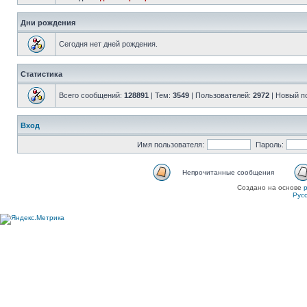
Дни рождения
Сегодня нет дней рождения.
Статистика
Всего сообщений:
128891
| Тем:
3549
| Пользователей:
2972
| Новый п
Вход
Имя пользователя:
Пароль:
Непрочитанные сообщения
Создано на основе
Рус