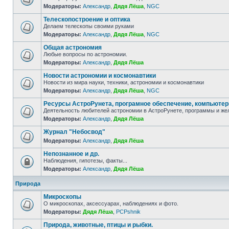
Модераторы:
Александр
,
Дядя Лёша
,
NGC
Телескопостроение и оптика
Делаем телескопы своими руками
Модераторы:
Александр
,
Дядя Лёша
,
NGC
Общая астрономия
Любые вопросы по астрономии.
Модераторы:
Александр
,
Дядя Лёша
Новости астрономии и космонавтики
Новости из мира науки, техники, астрономии и космонавтики
Модераторы:
Александр
,
Дядя Лёша
,
NGC
Ресурсы АстроРунета, програмное обеспечение, компьюте
Деятельность любителей астрономии в АстроРунете, программы и же
Модераторы:
Александр
,
Дядя Лёша
Журнал "Небосвод"
Модераторы:
Александр
,
Дядя Лёша
Непознанное и др.
Наблюдения, гипотезы, факты...
Модераторы:
Александр
,
Дядя Лёша
Природа
Микроскопы
О микроскопах, аксессуарах, наблюдениях и фото.
Модераторы:
Дядя Лёша
,
PCPshnik
Природа, животные, птицы и рыбки.