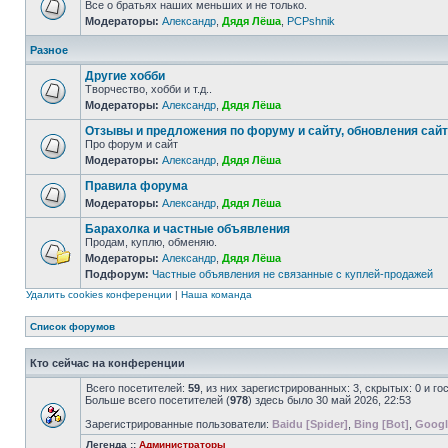
Все о братьях наших меньших и не только.
Модераторы:
Александр
,
Дядя Лёша
,
PCPshnik
Разное
Другие хобби
Творчество, хобби и т.д..
Модераторы:
Александр
,
Дядя Лёша
Отзывы и предложения по форуму и сайту, обновления сай
Про форум и сайт
Модераторы:
Александр
,
Дядя Лёша
Правила форума
Модераторы:
Александр
,
Дядя Лёша
Барахолка и частные объявления
Продам, куплю, обменяю.
Модераторы:
Александр
,
Дядя Лёша
Подфорум:
Частные объявления не связанные с куплей-продажей
Удалить cookies конференции
|
Наша команда
Список форумов
Кто сейчас на конференции
Всего посетителей:
59
, из них зарегистрированных: 3, скрытых: 0 и г
Больше всего посетителей (
978
) здесь было 30 май 2026, 22:53
Зарегистрированные пользователи:
Baidu [Spider]
,
Bing [Bot]
,
Googl
Легенда ::
Администраторы