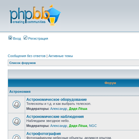
Вход
Регистрация
Сообщения без ответов
|
Активные темы
Список форумов
Форум
Астрономия
Астрономическое оборудование
Телескопы и т.д. и как выбрать телескоп.
Модераторы:
Александр
,
Дядя Лёша
Астрономические наблюдения
Наблюдаем звездное небо.
Модераторы:
Александр
,
Дядя Лёша
,
NGC
Астрофотография
Фотографируем небесные объекты, делимся опытом.