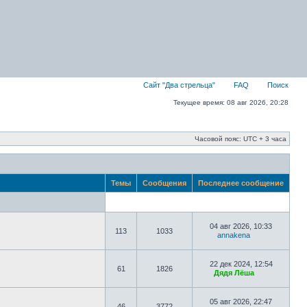
Сайт "Два стрельца"
FAQ
Поиск
Текущее время: 08 авг 2026, 20:28
Часовой пояс: UTC + 3 часа
Темы
Сообщения
Последнее сообщение
04 авг 2026, 10:33
113
1033
annakena
22 дек 2024, 12:54
61
1826
Дядя Лёша
05 авг 2026, 22:47
46
3772