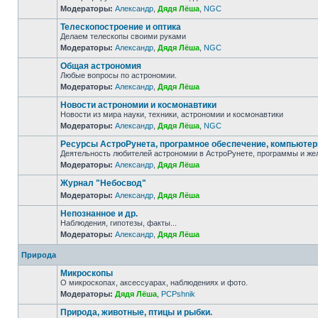
Модераторы:
Александр
,
Дядя Лёша
,
NGC
Телескопостроение и оптика
Делаем телескопы своими руками
Модераторы:
Александр
,
Дядя Лёша
,
NGC
Общая астрономия
Любые вопросы по астрономии.
Модераторы:
Александр
,
Дядя Лёша
Новости астрономии и космонавтики
Новости из мира науки, техники, астрономии и космонавтики
Модераторы:
Александр
,
Дядя Лёша
,
NGC
Ресурсы АстроРунета, програмное обеспечение, компьюте
Деятельность любителей астрономии в АстроРунете, программы и же
Модераторы:
Александр
,
Дядя Лёша
Журнал "Небосвод"
Модераторы:
Александр
,
Дядя Лёша
Непознанное и др.
Наблюдения, гипотезы, факты...
Модераторы:
Александр
,
Дядя Лёша
Природа
Микроскопы
О микроскопах, аксессуарах, наблюдениях и фото.
Модераторы:
Дядя Лёша
,
PCPshnik
Природа, животные, птицы и рыбки.