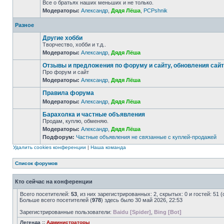
Все о братьях наших меньших и не только.
Модераторы:
Александр
,
Дядя Лёша
,
PCPshnik
Разное
Другие хобби
Творчество, хобби и т.д..
Модераторы:
Александр
,
Дядя Лёша
Отзывы и предложения по форуму и сайту, обновления сай
Про форум и сайт
Модераторы:
Александр
,
Дядя Лёша
Правила форума
Модераторы:
Александр
,
Дядя Лёша
Барахолка и частные объявления
Продам, куплю, обменяю.
Модераторы:
Александр
,
Дядя Лёша
Подфорум:
Частные объявления не связанные с куплей-продажей
Удалить cookies конференции
|
Наша команда
Список форумов
Кто сейчас на конференции
Всего посетителей:
53
, из них зарегистрированных: 2, скрытых: 0 и гостей: 5
Больше всего посетителей (
978
) здесь было 30 май 2026, 22:53
Зарегистрированные пользователи:
Baidu [Spider]
,
Bing [Bot]
Легенда ::
Администраторы