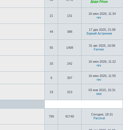
Дядя Лёша
16 июн 2026, 11:34
21
131
rev
17 дек 2025, 21:08
44
388
Зоркий Астроном
31 авг 2025, 16:06
55
1408
Fermer
16 июн 2026, 11:22
33
242
rev
16 июн 2026, 11:55
6
307
rev
03 янв 2015, 15:31
19
313
etot
Сегодня, 18:31
790
91740
Parzival