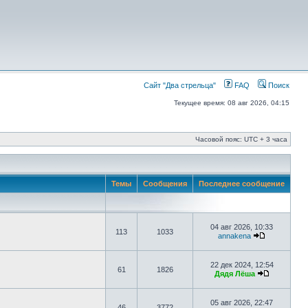
Сайт "Два стрельца"
FAQ
Поиск
Текущее время: 08 авг 2026, 04:15
Часовой пояс: UTC + 3 часа
Темы
Сообщения
Последнее сообщение
04 авг 2026, 10:33
113
1033
annakena
22 дек 2024, 12:54
61
1826
Дядя Лёша
05 авг 2026, 22:47
46
3772