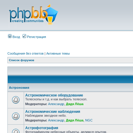
Вход
Регистрация
Сообщения без ответов
|
Активные темы
Список форумов
Астрономия
Астрономическое оборудование
Телескопы и т.д. и как выбрать телескоп.
Модераторы:
Александр
,
Дядя Лёша
Астрономические наблюдения
Наблюдаем звездное небо.
Модераторы:
Александр
,
Дядя Лёша
,
NGC
Астрофотография
Фотографируем небесные объекты, делимся опытом.