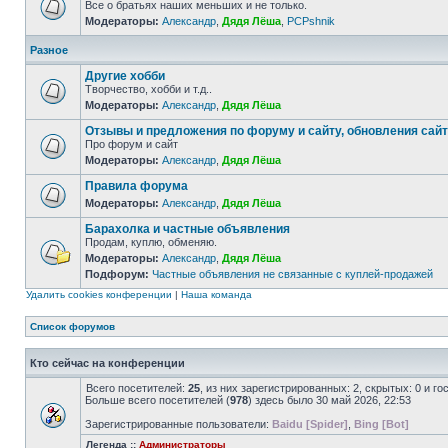
Все о братьях наших меньших и не только.
Модераторы:
Александр
,
Дядя Лёша
,
PCPshnik
Разное
Другие хобби
Творчество, хобби и т.д..
Модераторы:
Александр
,
Дядя Лёша
Отзывы и предложения по форуму и сайту, обновления сай
Про форум и сайт
Модераторы:
Александр
,
Дядя Лёша
Правила форума
Модераторы:
Александр
,
Дядя Лёша
Барахолка и частные объявления
Продам, куплю, обменяю.
Модераторы:
Александр
,
Дядя Лёша
Подфорум:
Частные объявления не связанные с куплей-продажей
Удалить cookies конференции
|
Наша команда
Список форумов
Кто сейчас на конференции
Всего посетителей:
25
, из них зарегистрированных: 2, скрытых: 0 и г
Больше всего посетителей (
978
) здесь было 30 май 2026, 22:53
Зарегистрированные пользователи:
Baidu [Spider]
,
Bing [Bot]
Легенда ::
Администраторы