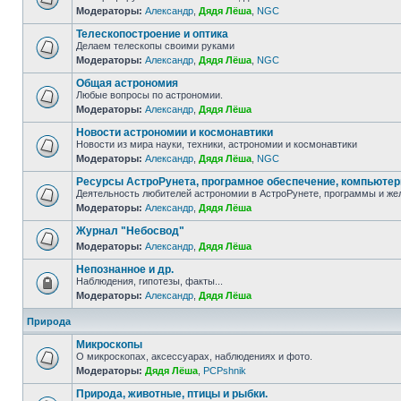
Модераторы:
Александр
,
Дядя Лёша
,
NGC
Телескопостроение и оптика
Делаем телескопы своими руками
Модераторы:
Александр
,
Дядя Лёша
,
NGC
Общая астрономия
Любые вопросы по астрономии.
Модераторы:
Александр
,
Дядя Лёша
Новости астрономии и космонавтики
Новости из мира науки, техники, астрономии и космонавтики
Модераторы:
Александр
,
Дядя Лёша
,
NGC
Ресурсы АстроРунета, програмное обеспечение, компьюте
Деятельность любителей астрономии в АстроРунете, программы и же
Модераторы:
Александр
,
Дядя Лёша
Журнал "Небосвод"
Модераторы:
Александр
,
Дядя Лёша
Непознанное и др.
Наблюдения, гипотезы, факты...
Модераторы:
Александр
,
Дядя Лёша
Природа
Микроскопы
О микроскопах, аксессуарах, наблюдениях и фото.
Модераторы:
Дядя Лёша
,
PCPshnik
Природа, животные, птицы и рыбки.