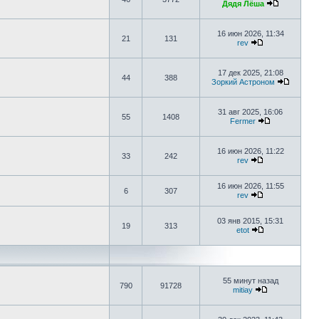
Дядя Лёша
16 июн 2026, 11:34
21
131
rev
17 дек 2025, 21:08
44
388
Зоркий Астроном
31 авг 2025, 16:06
55
1408
Fermer
16 июн 2026, 11:22
33
242
rev
16 июн 2026, 11:55
6
307
rev
03 янв 2015, 15:31
19
313
etot
55 минут назад
790
91728
mitiay