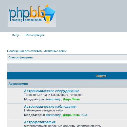
Вход
Регистрация
Сообщения без ответов
|
Активные темы
Список форумов
Форум
Астрономия
Астрономическое оборудование
Телескопы и т.д. и как выбрать телескоп.
Модераторы:
Александр
,
Дядя Лёша
Астрономические наблюдения
Наблюдаем звездное небо.
Модераторы:
Александр
,
Дядя Лёша
,
NGC
Астрофотография
Фотографируем небесные объекты, делимся опытом.