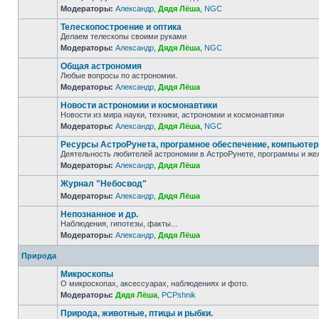
Модераторы:
Александр
,
Дядя Лёша
,
NGC
Телескопостроение и оптика
Делаем телескопы своими руками
Модераторы:
Александр
,
Дядя Лёша
,
NGC
Общая астрономия
Любые вопросы по астрономии.
Модераторы:
Александр
,
Дядя Лёша
Новости астрономии и космонавтики
Новости из мира науки, техники, астрономии и космонавтики
Модераторы:
Александр
,
Дядя Лёша
,
NGC
Ресурсы АстроРунета, програмное обеспечение, компьюте
Деятельность любителей астрономии в АстроРунете, программы и же
Модераторы:
Александр
,
Дядя Лёша
Журнал "Небосвод"
Модераторы:
Александр
,
Дядя Лёша
Непознанное и др.
Наблюдения, гипотезы, факты...
Модераторы:
Александр
,
Дядя Лёша
Природа
Микроскопы
О микроскопах, аксессуарах, наблюдениях и фото.
Модераторы:
Дядя Лёша
,
PCPshnik
Природа, животные, птицы и рыбки.