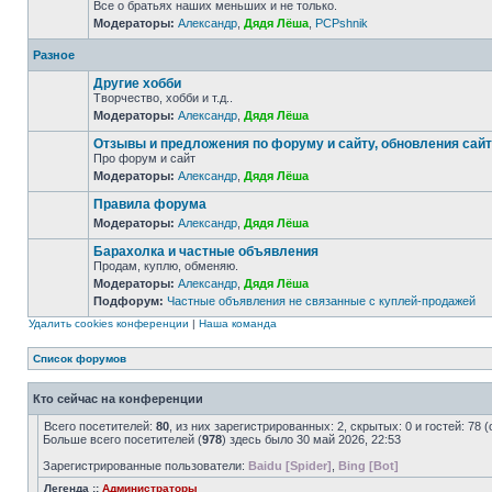
Все о братьях наших меньших и не только.
Модераторы:
Александр
,
Дядя Лёша
,
PCPshnik
Разное
Другие хобби
Творчество, хобби и т.д..
Модераторы:
Александр
,
Дядя Лёша
Отзывы и предложения по форуму и сайту, обновления сай
Про форум и сайт
Модераторы:
Александр
,
Дядя Лёша
Правила форума
Модераторы:
Александр
,
Дядя Лёша
Барахолка и частные объявления
Продам, куплю, обменяю.
Модераторы:
Александр
,
Дядя Лёша
Подфорум:
Частные объявления не связанные с куплей-продажей
Удалить cookies конференции
|
Наша команда
Список форумов
Кто сейчас на конференции
Всего посетителей:
80
, из них зарегистрированных: 2, скрытых: 0 и гостей: 7
Больше всего посетителей (
978
) здесь было 30 май 2026, 22:53
Зарегистрированные пользователи:
Baidu [Spider]
,
Bing [Bot]
Легенда ::
Администраторы