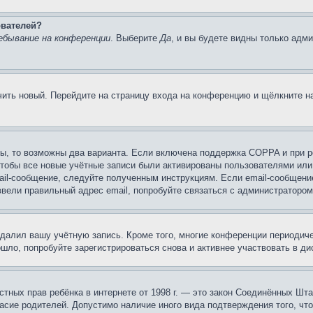
ователей?
ебывание на конференции
. Выберите
Да
, и вы будете видны только адм
учить новый. Перейдите на страницу входа на конференцию и щёлкните 
ы, то возможны два варианта. Если включена поддержка COPPA и при ре
чтобы все новые учётные записи были активированы пользователями или
ail-сообщение, следуйте полученным инструкциям. Если email-сообщение
ввели правильный адрес email, попробуйте связаться с администратором
удалил вашу учётную запись. Кроме того, многие конференции периоди
ло, попробуйте зарегистрироваться снова и активнее участвовать в ди
 частных прав ребёнка в интернете от 1998 г. — это закон Соединённых 
асие родителей. Допустимо наличие иного вида подтверждения того, чт