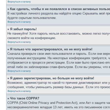
Вернуться к началу
» Как сделать, чтобы я не появлялся в списке активных польз
В настройках личного раздела вы найдёте опцию
Скрывать моё пр
будете скрытым пользователем.
Вернуться к началу
» Я забыл пароль!
Не паникуйте! Хотя пароль нельзя восстановить, можно легко пол
сможете войти на конференцию.
Вернуться к началу
» Я только что зарегистрировался, но не могу войти!
Сначала проверьте свои имя пользователя и пароль. Если они верн
полученным инструкциям. На некоторых конференциях требуется, 
отображается в процессе регистрации. Если вам было прислано em
email либо он заблокирован спам-фильтром. Если вы уверены, что 
Вернуться к началу
» Я давно зарегистрирован, но больше не могу войти!
Возможно, администратор по какой-то причине деактивировал или 
сообщения, чтобы уменьшить размер базы данных. Если это произош
Вернуться к началу
» Что такое COPPA?
COPPA (Child Online Privacy and Protection Act), или Акт о защите
несовершеннолетних младше 13 лет, иметь на это письменное согл