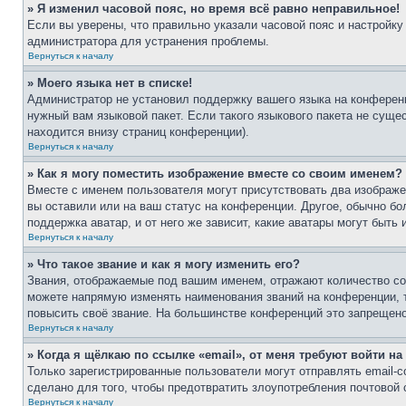
» Я изменил часовой пояс, но время всё равно неправильное!
Если вы уверены, что правильно указали часовой пояс и настройку
администратора для устранения проблемы.
Вернуться к началу
» Моего языка нет в списке!
Администратор не установил поддержку вашего языка на конференц
нужный вам языковой пакет. Если такого языкового пакета не сущ
находится внизу страниц конференции).
Вернуться к началу
» Как я могу поместить изображение вместе со своим именем?
Вместе с именем пользователя могут присутствовать два изображен
вы оставили или на ваш статус на конференции. Другое, обычно бо
поддержка аватар, и от него же зависит, какие аватары могут быт
Вернуться к началу
» Что такое звание и как я могу изменить его?
Звания, отображаемые под вашим именем, отражают количество с
можете напрямую изменять наименования званий на конференции, 
повысить своё звание. На большинстве конференций это запрещено
Вернуться к началу
» Когда я щёлкаю по ссылке «email», от меня требуют войти н
Только зарегистрированные пользователи могут отправлять email-
сделано для того, чтобы предотвратить злоупотребления почтовой
Вернуться к началу