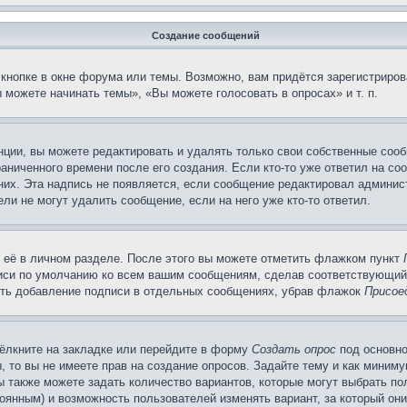
Создание сообщений
кнопке в окне форума или темы. Возможно, вам придётся зарегистриров
можете начинать темы», «Вы можете голосовать в опросах» и т. п.
ции, вы можете редактировать и удалять только свои собственные сооб
аниченного времени после его создания. Если кто-то уже ответил на со
 них. Эта надпись не появляется, если сообщение редактировал админис
ли не могут удалить сообщение, если на него уже кто-то ответил.
 её в личном разделе. После этого вы можете отметить флажком пункт
писи по умолчанию ко всем вашим сообщениям, сделав соответствующий
нить добавление подписи в отдельных сообщениях, убрав флажок
Присое
ёлкните на закладке или перейдите в форму
Создать опрос
под основно
, то вы не имеете прав на создание опросов. Задайте тему и как миним
ы также можете задать количество вариантов, которые могут выбрать п
тоянным) и возможность пользователей изменять вариант, за который он