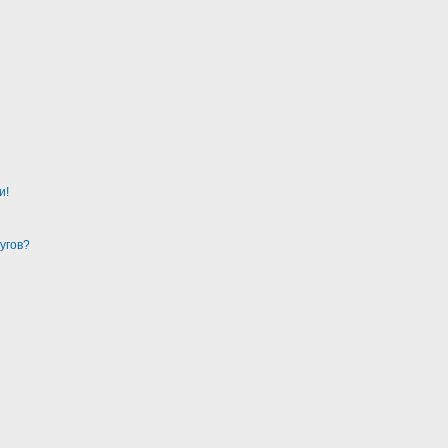
и!
угов?