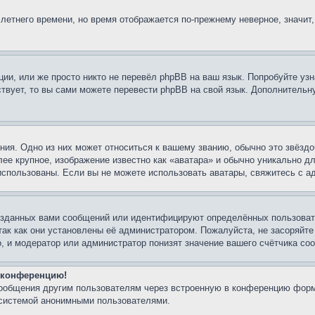
 летнего времени, но время отображается по-прежнему неверное, значит
ии, или же просто никто не перевёл phpBB на ваш язык. Попробуйте узн
ествует, то вы сами можете перевести phpBB на свой язык. Дополнител
ия. Одно из них может относиться к вашему званию, обычно это звёздо
лее крупное, изображение известно как «аватара» и обычно уникально д
ь использованы. Если вы не можете использовать аватары, свяжитесь с
озданных вами сообщений или идентифицируют определённых пользовате
так как они установлены её администратором. Пожалуйста, не засоряйт
, и модератор или администратор понизят значение вашего счётчика со
а конференцию!
сообщения другим пользователям через встроенную в конференцию форм
 системой анонимными пользователями.